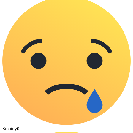
Smutny
0