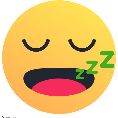
Sleepy
0