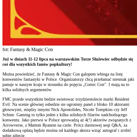
fot: Fantasy & Magic Con
Już w dniach 11-12 lipca na warszawskim Torze Służewiec odbędzie się
coś dla wszystkich fanów popkultury!
Można powiedzieć, że Fantasy & Magic Con galopem wbiega na listę
konwentów fantastyki w Polsce. Organizatorzy chcą przełamać niesmak jaki
panuje w naszym kraju w stosunku do pojęcia „Comic Con”. I mają na to
kilka solidnych argumentów.
FMC przede wszystkim bedzie swietowac trzydziestolecie marki Resident
Evil. Na scenie głównej osbedzie sie ogromny panel z blisko 10 aktorami
głosowymi, między innymi Nick Apostolides, Nicole Tompkins czy Jeff
Schine. Gaming to tylko jeden z kilku solidnych filarów nadchodzącego
konwentu. Jako pierwsi w Polsce sprowadzą aż 4(!) aktorów związanych z
Arrowverse, z Mattem Ryanem na czele. Prócz darmowej sesji Q&A, za
dodatkową opłatą będzie można od każdego aktora wziąć autograf i zrobić
sobie zdjęcie.