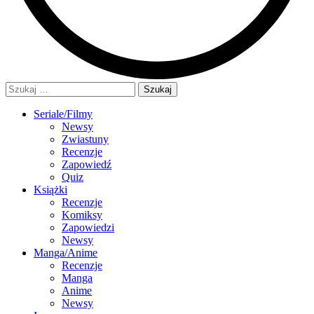
Szukaj:
Seriale/Filmy
Newsy
Zwiastuny
Recenzje
Zapowiedź
Quiz
Książki
Recenzje
Komiksy
Zapowiedzi
Newsy
Manga/Anime
Recenzje
Manga
Anime
Newsy