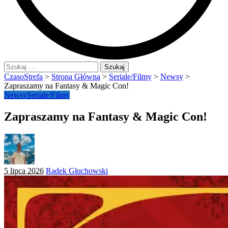
Szukaj:
CzasoStrefa
>
Strona Główna
>
Seriale/Filmy
>
Newsy
>
Zapraszamy na Fantasy & Magic Con!
Newsy
Seriale/Filmy
Zapraszamy na Fantasy & Magic Con!
Posted
5 lipca 2026
Radek Głuchowski
by