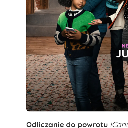
Odliczanie do powrotu
iCarl