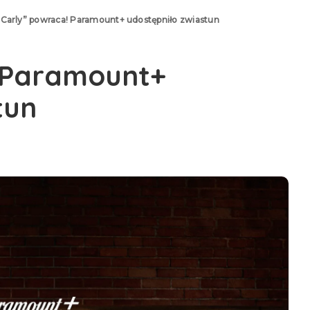
iCarly” powraca! Paramount+ udostępniło zwiastun
! Paramount+
tun