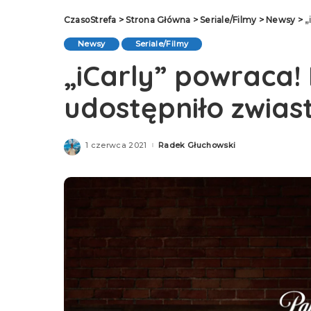
CzasoStrefa
>
Strona Główna
>
Seriale/Filmy
>
Newsy
>
„
Newsy
Seriale/Filmy
„iCarly” powraca
udostępniło zwias
1 czerwca 2021
Radek Głuchowski
Posted
by