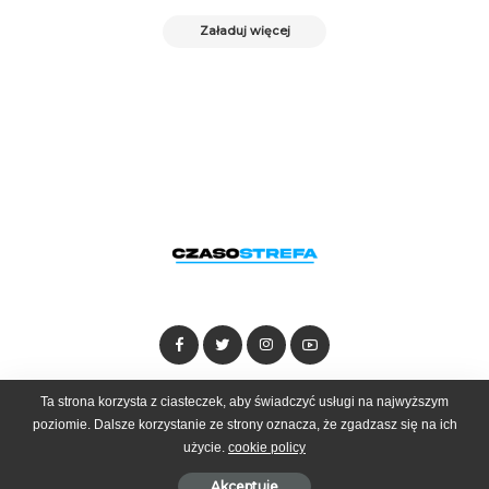
Załaduj więcej
Dołącz do zespołu
Kontakt
Reklama
Ta strona korzysta z ciasteczek, aby świadczyć usługi na najwyższym
poziomie. Dalsze korzystanie ze strony oznacza, że zgadzasz się na ich
użycie.
cookie policy
© 2025 Czasostrefa by
Goobrand
Akceptuje