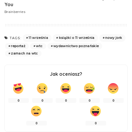
11 września
książki o 11 września
nowy jork
TAGS:
reportaż
wtc
wydawnictwo poznańskie
zamach na wtc
Jak oceniasz?
0
0
0
0
0
0
0