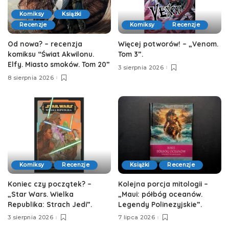
Komiksy
Książki
Recenzje
Komiksy
Recenzje
Od nowa? – recenzja
Więcej potworów! – „Venom.
komiksu “Świat Akwilonu.
Tom 3”.
Elfy. Miasto smoków. Tom 20”
3 sierpnia 2026
8 sierpnia 2026
Komiksy
Recenzje
Książki
Recenzje
Koniec czy początek? –
Kolejna porcja mitologii –
„Star Wars. Wielka
„Maui: półbóg oceanów.
Republika: Strach Jedi”.
Legendy Polinezyjskie”.
3 sierpnia 2026
7 lipca 2026