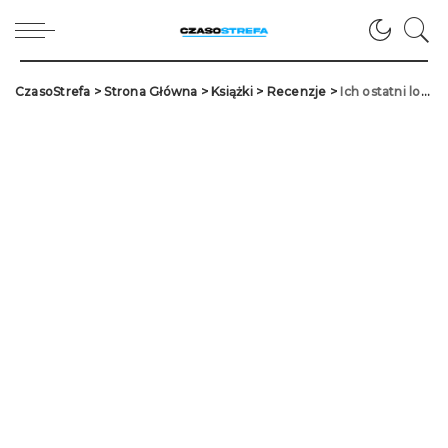
CzasoStrefa
>
Strona Główna
>
Książki
>
Recenzje
>
Ich ostatni lot. Recenzja książki „11 września. Dzień w którym zatrzymał się świat”