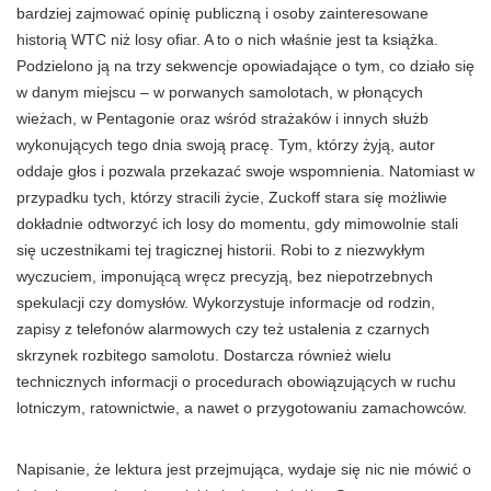
bardziej zajmować opinię publiczną i osoby zainteresowane
historią WTC niż losy ofiar. A to o nich właśnie jest ta książka.
Podzielono ją na trzy sekwencje opowiadające o tym, co działo się
w danym miejscu – w porwanych samolotach, w płonących
wieżach, w Pentagonie oraz wśród strażaków i innych służb
wykonujących tego dnia swoją pracę. Tym, którzy żyją, autor
oddaje głos i pozwala przekazać swoje wspomnienia. Natomiast w
przypadku tych, którzy stracili życie, Zuckoff stara się możliwie
dokładnie odtworzyć ich losy do momentu, gdy mimowolnie stali
się uczestnikami tej tragicznej historii. Robi to z niezwykłym
wyczuciem, imponującą wręcz precyzją, bez niepotrzebnych
spekulacji czy domysłów. Wykorzystuje informacje od rodzin,
zapisy z telefonów alarmowych czy też ustalenia z czarnych
skrzynek rozbitego samolotu. Dostarcza również wielu
technicznych informacji o procedurach obowiązujących w ruchu
lotniczym, ratownictwie, a nawet o przygotowaniu zamachowców.
Napisanie, że lektura jest przejmująca, wydaje się nic nie mówić o