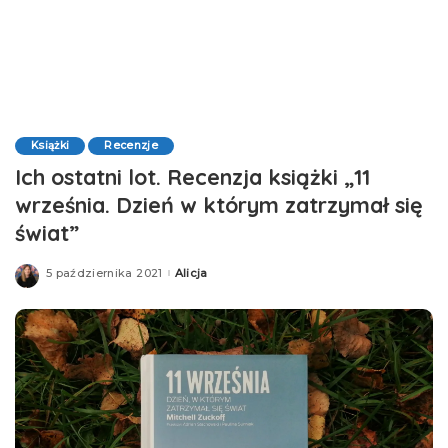
Książki
Recenzje
Ich ostatni lot. Recenzja książki „11
września. Dzień w którym zatrzymał się
świat”
5 października 2021
Alicja
Posted
by