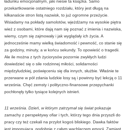
ładunku emocjonalnym, jaki niesie ta książka. Samo
przekartkowanie ostatniego rozdziału, który jest długą na
kilkanaście stron listą nazwisk, to już ogromne przeżycie.
Wsiadamy na pokłady samolotów, wjeżdżamy na wysokie piętra
wież z osobami, które dają nam się poznać z imienia i nazwiska,
wiemy, czym się zajmowały i jak wyglądały ich życia. A
jednocześnie mamy wielką świadomość i pewność, co stanie się
za godziny, minuty, a w końcu sekundy. To opowieść o tragedii.
Ale ile można z tych życiorysów pozornie zwykłych ludzi
dowiedzieć się o sile rodzinnej miłości, solidarności
międzyludzkiej, poświęceniu się dla innych, służbie. Właśnie te
przerwane w pół zdania ludzkie losy są i powinny być lekcją o 11
września. Chęć zemsty i polityczno-finansowe przepychanki
pochłonęły tylko tysiące kolejnych istnień.
11 września. Dzień, w którym zatrzymał się świat
pokazuje
zamachy z perspektywy ofiar i tych, którzy tego dnia przyszli do
pracy czy też czekali na przylot kogoś bliskiego. Dawka faktów
jest imponująca, podobnie z całym wachlarzem emocji. Zamiast