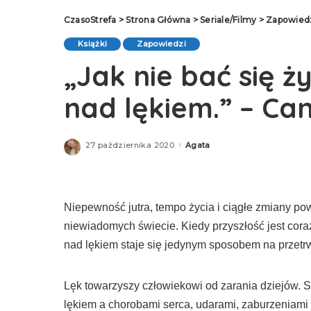
CzasoStrefa
>
Strona Główna
>
Seriale/Filmy
>
Zapowied
Książki
Zapowiedzi
„Jak nie bać się 
nad lękiem.” – Ca
27 października 2020
Agata
Posted
by
Niepewność jutra, tempo życia i ciągłe zmiany p
niewiadomych świecie. Kiedy przyszłość jest cora
nad lękiem staje się jedynym sposobem na przetr
Lęk towarzyszy człowiekowi od zarania dziejów. S
lękiem a chorobami serca, udarami, zaburzeniami 