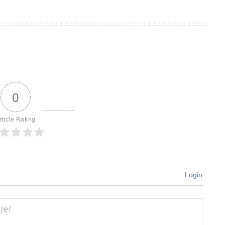
0
rticle Rating
Login