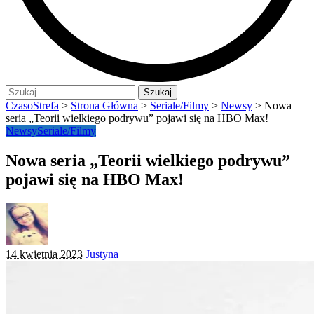
Szukaj:
CzasoStrefa
>
Strona Główna
>
Seriale/Filmy
>
Newsy
>
Nowa
seria „Teorii wielkiego podrywu” pojawi się na HBO Max!
Newsy
Seriale/Filmy
Nowa seria „Teorii wielkiego podrywu”
pojawi się na HBO Max!
Posted
14 kwietnia 2023
Justyna
by