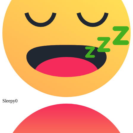
Sleepy
0