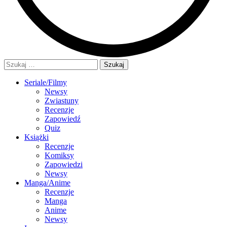
Szukaj:
Seriale/Filmy
Newsy
Zwiastuny
Recenzje
Zapowiedź
Quiz
Książki
Recenzje
Komiksy
Zapowiedzi
Newsy
Manga/Anime
Recenzje
Manga
Anime
Newsy