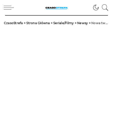
CzasoStrefa
>
Strona Główna
>
Seriale/Filmy
>
Newsy
>
Nowa twarz w obsadzie pierwszego tureckiego serialu Disney+, „Kaçış”