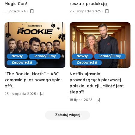
Magic Con!
rusza z produkcją
5 lipca 2026
25 listopada 2025
Newsy
Seriale/Filmy
Newsy
Seriale/Filmy
Zapowiedzi
Zapowiedzi
“The Rookie: North” – ABC
Netflix ujawnia
zamawia pilot nowego spin-
prowadzących pierwszej
offu
polskiej edycji „Miłość jest
ślepa”!
25 listopada 2025
18 lipca 2025
Załaduj więcej