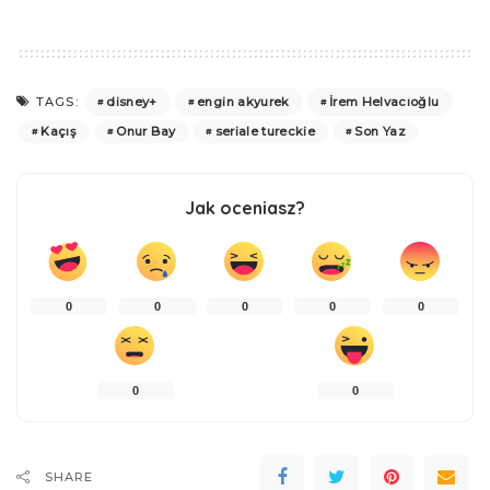
disney+
engin akyurek
İrem Helvacıoğlu
TAGS:
Kaçış
Onur Bay
seriale tureckie
Son Yaz
Jak oceniasz?
0
0
0
0
0
0
0
SHARE