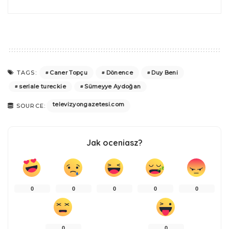
Caner Topçu
Dönence
Duy Beni
TAGS:
seriale tureckie
Sümeyye Aydoğan
televizyongazetesi.com
SOURCE:
Jak oceniasz?
0
0
0
0
0
0
0