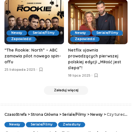
Newsy
Seriale/Filmy
Newsy
Seriale/Filmy
Zapowiedzi
Zapowiedzi
“The Rookie: North” – ABC
Netflix ujawnia
zamawia pilot nowego spin-
prowadzących pierwszej
offu
polskiej edycji „Miłość jest
ślepa”!
25 listopada 2025
18 lipca 2025
Załaduj więcej
CzasoStrefa
>
Strona Główna
>
Seriale/Filmy
>
Newsy
>
Czy turecki serial „Dönence” okaże się hitem?
Newsy
Seriale/Filmy
Zwiastuny