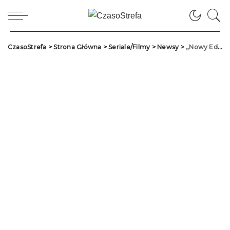
CzasoStrefa
>
Strona Główna
>
Seriale/Filmy
>
Newsy
>
„Nowy Eden” anulowany przez Netflix po dwóch sezonach!