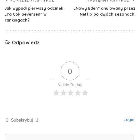
POPRZEDNI ARTYKUŁ
NASTĘPNY ARTYKUŁ
Jak wypadł pierwszy odcinek
„Nowy Eden” anulowany przez
„Ya Çok Seversen” w
Netflix po dwóch sezonach!
rankingach?
Odpowiedz
0
Article Rating
Login
Subskrybuj