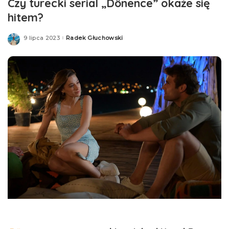
Czy turecki serial „Dönence” okaże się
hitem?
9 lipca 2023
Radek Głuchowski
Posted
by