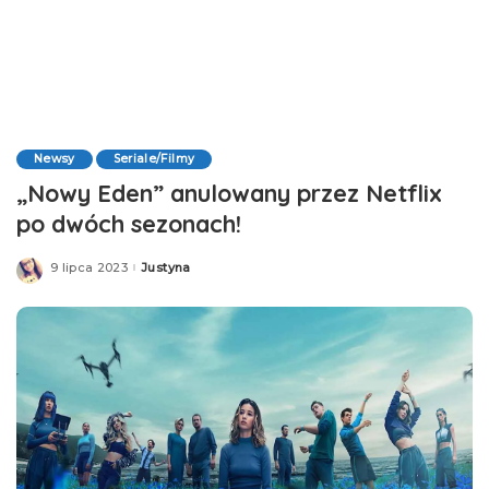
Newsy
Seriale/Filmy
„Nowy Eden” anulowany przez Netflix
po dwóch sezonach!
9 lipca 2023
Justyna
Posted
by