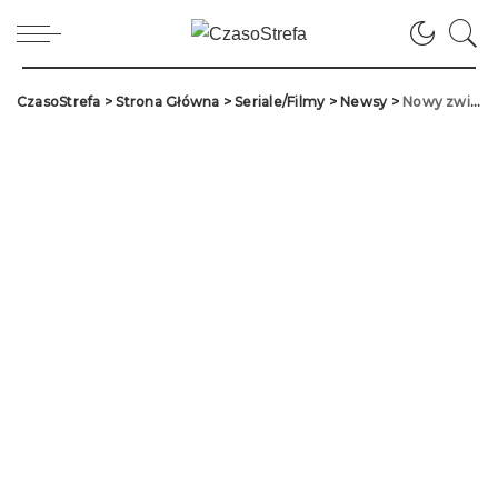
CzasoStrefa
>
Strona Główna
>
Seriale/Filmy
>
Newsy
>
Nowy zwiastun drugiego sezonu „The Walking Dead: Dead City”