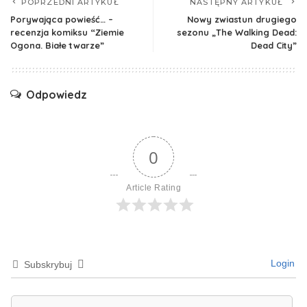
POPRZEDNI ARTYKUŁ
NASTĘPNY ARTYKUŁ
Porywająca powieść… –
Nowy zwiastun drugiego
recenzja komiksu “Ziemie
sezonu „The Walking Dead:
Ogona. Białe twarze”
Dead City”
Odpowiedz
0
Article Rating
Login
Subskrybuj