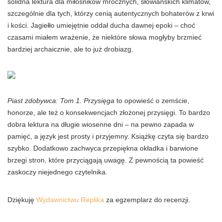
solidna lektura dla miłośników mrocznych, słowiańskich klimatów,
szczególnie dla tych, którzy cenią autentycznych bohaterów z krwi
i kości. Jagiełło umiejętnie oddał ducha dawnej epoki – choć
czasami miałem wrażenie, że niektóre słowa mogłyby brzmieć
bardziej archaicznie, ale to już drobiazg.
Piast zdobywca: Tom 1. Przysięga
to opowieść o zemście,
honorze, ale też o konsekwencjach złożonej przysięgi. To bardzo
dobra lektura na długie wiosenne dni – na pewno zapada w
pamięć, a język jest prosty i przyjemny. Książkę czyta się bardzo
szybko. Dodatkowo zachwyca przepiękna okładka i barwione
brzegi stron, które przyciągają uwagę. Z pewnością ta powieść
zaskoczy niejednego czytelnika.
Dziękuję
Wydawnictwu Replika
za egzemplarz do recenzji.