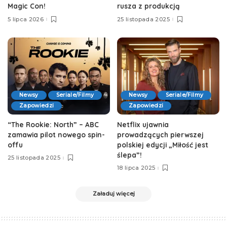
Magic Con!
rusza z produkcją
5 lipca 2026
25 listopada 2025
Newsy
Seriale/Filmy
Newsy
Seriale/Filmy
Zapowiedzi
Zapowiedzi
“The Rookie: North” – ABC
Netflix ujawnia
zamawia pilot nowego spin-
prowadzących pierwszej
offu
polskiej edycji „Miłość jest
ślepa”!
25 listopada 2025
18 lipca 2025
Załaduj więcej