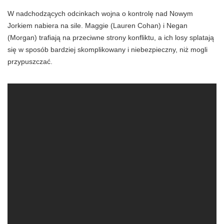
W nadchodzących odcinkach wojna o kontrolę nad Nowym
Jorkiem nabiera na sile. Maggie (Lauren Cohan) i Negan
(Morgan) trafiają na przeciwne strony konfliktu, a ich losy splatają
się w sposób bardziej skomplikowany i niebezpieczny, niż mogli
przypuszczać.