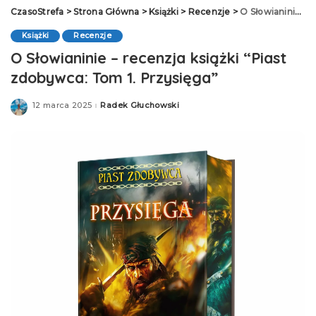
CzasoStrefa
>
Strona Główna
>
Książki
>
Recenzje
>
O Słowianinie – recenzja książki “Piast zdobywca: Tom 1. Przysięga”
Książki
Recenzje
O Słowianinie – recenzja książki “Piast
zdobywca: Tom 1. Przysięga”
12 marca 2025
Radek Głuchowski
Posted
by