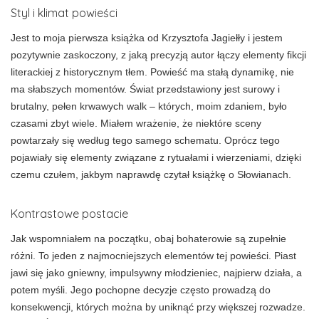
Styl i klimat powieści
Jest to moja pierwsza książka od Krzysztofa Jagiełły i jestem
pozytywnie zaskoczony, z jaką precyzją autor łączy elementy fikcji
literackiej z historycznym tłem. Powieść ma stałą dynamikę, nie
ma słabszych momentów. Świat przedstawiony jest surowy i
brutalny, pełen krwawych walk – których, moim zdaniem, było
czasami zbyt wiele. Miałem wrażenie, że niektóre sceny
powtarzały się według tego samego schematu. Oprócz tego
pojawiały się elementy związane z rytuałami i wierzeniami, dzięki
czemu czułem, jakbym naprawdę czytał książkę o Słowianach.
Kontrastowe postacie
Jak wspomniałem na początku, obaj bohaterowie są zupełnie
różni. To jeden z najmocniejszych elementów tej powieści. Piast
jawi się jako gniewny, impulsywny młodzieniec, najpierw działa, a
potem myśli. Jego pochopne decyzje często prowadzą do
konsekwencji,
których
można by uniknąć przy większej rozwadze.