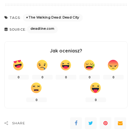
The Walking Dead: Dead City
TAGS:
deadline.com
SOURCE:
Jak oceniasz?
0
0
0
0
0
0
0
SHARE