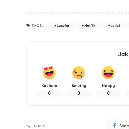
Lucyfer
Netflix
serial
TAGS:
Jak
Kocham
Smutny
Happy
0
0
0
Shar
SHARE