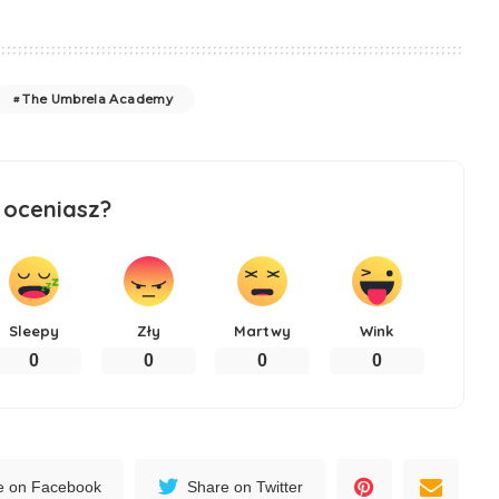
The Umbrela Academy
 oceniasz?
Sleepy
Zły
Martwy
Wink
0
0
0
0
e on Facebook
Share on Twitter