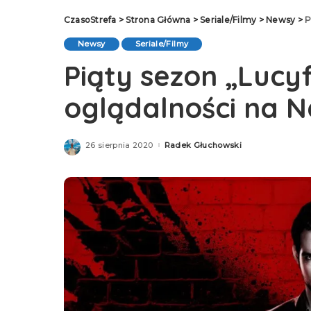
CzasoStrefa
>
Strona Główna
>
Seriale/Filmy
>
Newsy
>
P
Newsy
Seriale/Filmy
Piąty sezon „Lucyf
oglądalności na Ne
26 sierpnia 2020
Radek Głuchowski
Posted
by