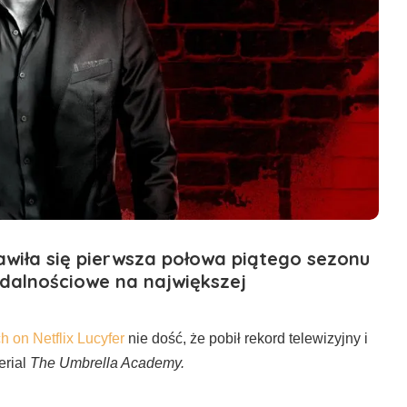
awiła się pierwsza połowa piątego sezonu
lądalnościowe na największej
h on Netflix
Lucyfer
nie dość, że pobił rekord telewizyjny i
erial
The Umbrella Academy.