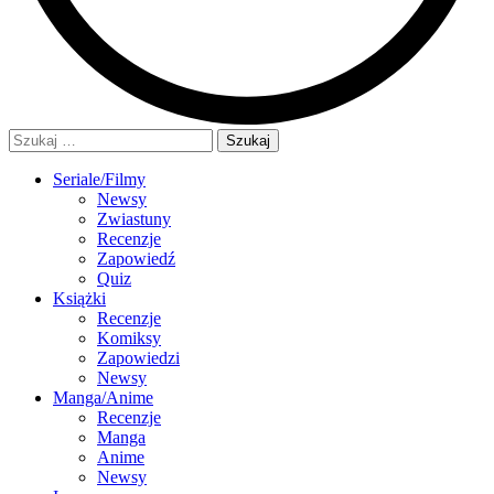
Szukaj:
Seriale/Filmy
Newsy
Zwiastuny
Recenzje
Zapowiedź
Quiz
Książki
Recenzje
Komiksy
Zapowiedzi
Newsy
Manga/Anime
Recenzje
Manga
Anime
Newsy