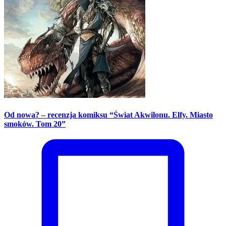
Od nowa? – recenzja komiksu “Świat Akwilonu. Elfy. Miasto
smoków. Tom 20”