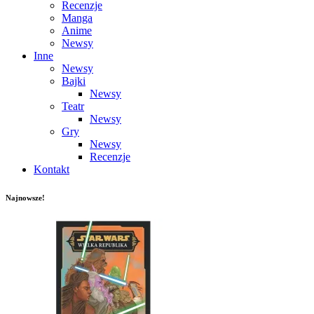
Recenzje
Manga
Anime
Newsy
Inne
Newsy
Bajki
Newsy
Teatr
Newsy
Gry
Newsy
Recenzje
Kontakt
Najnowsze!