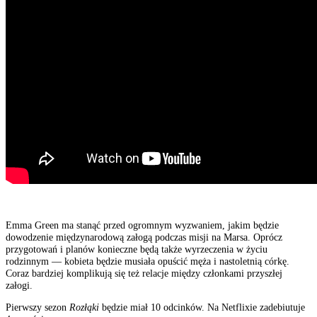
Emma Green ma stanąć przed ogromnym wyzwaniem, jakim będzie
dowodzenie międzynarodową załogą podczas misji na Marsa. Oprócz
przygotowań i planów konieczne będą także wyrzeczenia w życiu
rodzinnym — kobieta będzie musiała opuścić męża i nastoletnią córkę.
Coraz bardziej komplikują się też relacje między członkami przyszłej
załogi.
Pierwszy sezon
Rozłąki
będzie miał 10 odcinków. Na Netflixie zadebiutuje