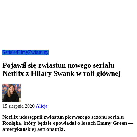
Seriale/Filmy
Zwiastuny
Pojawił się zwiastun nowego serialu
Netflix z Hilary Swank w roli głównej
Posted
15 sierpnia 2020
Alicja
by
Netflix udostępnił zwiastun pierwszego sezonu serialu
Rozłąka, który będzie opowiadał o losach Emmy Green —
amerykańskiej astronautki.