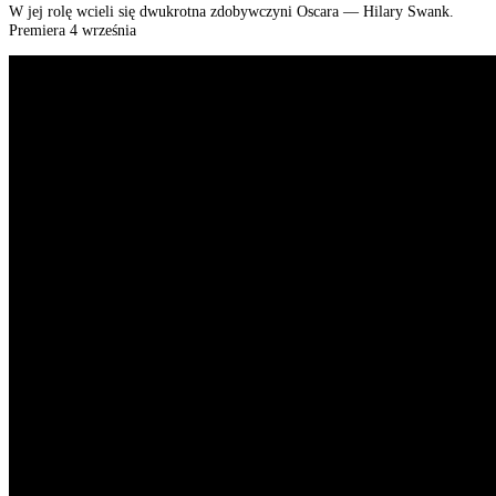
W jej rolę wcieli się dwukrotna zdobywczyni Oscara — Hilary
Swank
.
Premiera 4 września