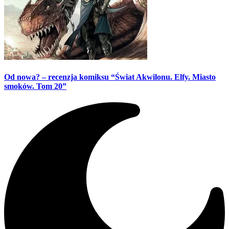
Od nowa? – recenzja komiksu “Świat Akwilonu. Elfy. Miasto
smoków. Tom 20”