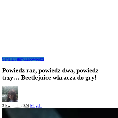
Seriale/Filmy
Zapowiedzi
Powiedz raz, powiedz dwa, powiedz
trzy… Beetlejuice wkracza do gry!
Posted
3 kwietnia 2024
Magda
by