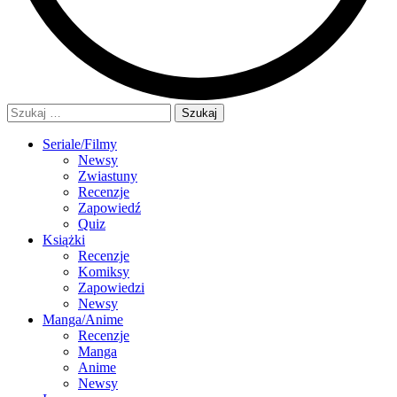
Szukaj:
Seriale/Filmy
Newsy
Zwiastuny
Recenzje
Zapowiedź
Quiz
Książki
Recenzje
Komiksy
Zapowiedzi
Newsy
Manga/Anime
Recenzje
Manga
Anime
Newsy