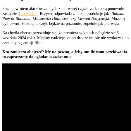
Poza powrotem aktorów znanych z pierwszej części, za kamerą ponownie
zasiądzie
Tim Burton
. Reżyser odpowiada za takie produkcje jak:
Batman
i
Powrót Batmana
,
Miasteczko Halloween
czy
Edward Nożycoręki
. Możemy
być pewni, że kolejna część będzie na poziomie, zupełnie jak pierwsza.
Na chwila obecną przewiduje się, że premiera w kinach odbędzie się 6
września 2024 roku. Miejmy nadzieję, że po drodze nic się nie wydarzy i do
czekamy się emisji filmu.
Kto zamierza obejrzeć? My na pewno, a żeby umilić wam oczekiwania
to zapraszamy do oglądania zwiastunu.