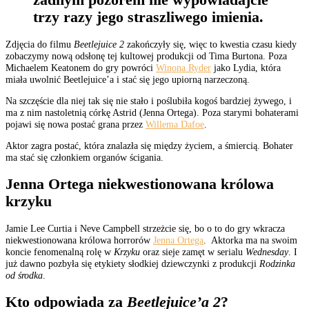
trzy razy jego straszliwego imienia.
Zdjęcia do filmu
Beetlejuice 2
zakończyły się, więc to kwestia czasu kiedy
zobaczymy nową odsłonę tej kultowej produkcji od Tima Burtona. Poza
Michaelem Keatonem do gry powróci
Winona Ryder
jako Lydia, która
miała uwolnić Beetlejuice’a i stać się jego upiorną narzeczoną.
Na szczęście dla niej tak się nie stało i poślubiła kogoś bardziej żywego, i
ma z nim nastoletnią córkę Astrid (Jenna Ortega). Poza starymi bohaterami
pojawi się nowa postać grana przez
Willema Dafoe
.
Aktor zagra postać, która znalazła się między życiem, a śmiercią. Bohater
ma stać się członkiem organów ścigania.
Jenna Ortega niekwestionowana królowa
krzyku
Jamie Lee Curtia i Neve Campbell strzeżcie się, bo o to do gry wkracza
niekwestionowana królowa horrorów
Jenna Ortega
. Aktorka ma na swoim
koncie fenomenalną rolę w
Krzyku
oraz sieje zamęt w serialu
Wednesday
. I
już dawno pozbyła się etykiety słodkiej dziewczynki z produkcji
Rodzinka
od środka
.
Kto odpowiada za
Beetlejuice’a 2
?