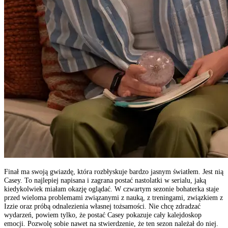
Finał ma swoją gwiazdę, która rozbłyskuje bardzo jasnym światłem. Jest nią
Casey. To najlepiej napisana i zagrana postać nastolatki w serialu, jaką
kiedykolwiek miałam okazję oglądać. W czwartym sezonie bohaterka staje
przed wieloma problemami związanymi z nauką, z treningami, związkiem z
Izzie oraz próbą odnalezienia własnej tożsamości. Nie chcę zdradzać
wydarzeń, powiem tylko, że postać Casey pokazuje cały kalejdoskop
emocji. Pozwolę sobie nawet na stwierdzenie, że ten sezon należał do niej.