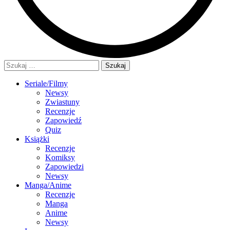
Szukaj:
Seriale/Filmy
Newsy
Zwiastuny
Recenzje
Zapowiedź
Quiz
Książki
Recenzje
Komiksy
Zapowiedzi
Newsy
Manga/Anime
Recenzje
Manga
Anime
Newsy