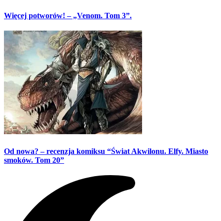
Więcej potworów! – „Venom. Tom 3”.
Od nowa? – recenzja komiksu “Świat Akwilonu. Elfy. Miasto
smoków. Tom 20”