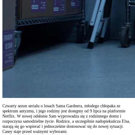
Czwarty sezon serialu o losach Sama Gardnera, młodego chłopaka ze
spektrum autyzmu, i jego rodziny jest dostępny od 9 lipca na platformie
Netflix. W nowej odsłonie Sam wyprowadza się z rodzinnego domu i
rozpoczyna samodzielne życie. Rodzice, a szczególnie nadopiekuńcza Elsa,
starają się go wspierać i jednocześnie dostosować się do nowej sytuacji.
Casey staje przed ważnymi wyborami.