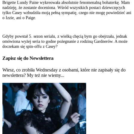
Brigette Lundy Paine wykreowała absolutnie fenomenalną bohaterkę. Mam
nadzieję, że zostanie doceniona. Wśród wszystkich postaci dziewczęcych
tylko Casey wzbudziła moją pełną sympatię, czego nie mogę powiedzieć ani
o Izzie, ani o Paige.
Gdyby powstał 5. sezon serialu, z wielką chęcią bym go obejrzała, jednak
omówiona wyżej seria to godne pożegnanie z rodziną Gardnerów. A może
doczekam się spin-offu z Casey?
Zapisz się do Newslettera
Wiesz, co zrobiła Wednesday z osobami, które nie zapisały się do
newslettera? My też nie wiemy...