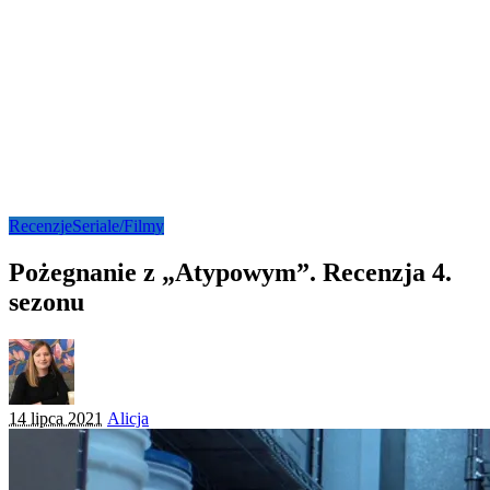
Recenzje
Seriale/Filmy
Pożegnanie z „Atypowym”. Recenzja 4.
sezonu
Posted
14 lipca 2021
Alicja
by