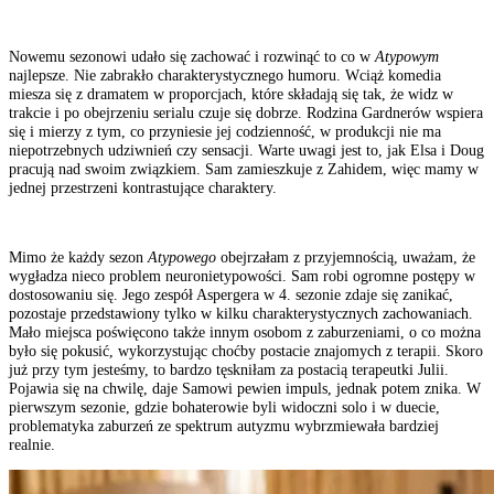
Nowemu sezonowi udało się zachować i rozwinąć to co w
Atypowym
najlepsze. Nie zabrakło charakterystycznego humoru. Wciąż komedia
miesza się z dramatem w proporcjach, które składają się tak, że widz w
trakcie i po obejrzeniu serialu czuje się dobrze. Rodzina Gardnerów wspiera
się i mierzy z tym, co przyniesie jej codzienność, w produkcji nie ma
niepotrzebnych udziwnień czy sensacji. Warte uwagi jest to, jak Elsa i Doug
pracują nad swoim związkiem. Sam zamieszkuje z Zahidem, więc mamy w
jednej przestrzeni kontrastujące charaktery.
Mimo że każdy sezon
Atypowego
obejrzałam z przyjemnością, uważam, że
wygładza nieco problem neuronietypowości. Sam robi ogromne postępy w
dostosowaniu się. Jego zespół Aspergera w 4. sezonie zdaje się zanikać,
pozostaje przedstawiony tylko w kilku charakterystycznych zachowaniach.
Mało miejsca poświęcono także innym osobom z zaburzeniami, o co można
było się pokusić, wykorzystując choćby postacie znajomych z terapii. Skoro
już przy tym jesteśmy, to bardzo tęskniłam za postacią terapeutki Julii.
Pojawia się na chwilę, daje Samowi pewien impuls, jednak potem znika. W
pierwszym sezonie, gdzie bohaterowie byli widoczni solo i w duecie,
problematyka zaburzeń ze spektrum autyzmu wybrzmiewała bardziej
realnie.