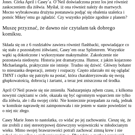
Jones. Córka April i Casey’a. O’Neil doświadczona przez los jest również
zaskoczeniem dla żółwia. Myślał, iż ona również należy do martwych.
Mocno wybrakowana drużyna postanawia podjąć się obalenia szaleńca i
pomóc Mikey’emu go zgładzić. Czy wszystko pójdzie zgodnie z planem?
Muszę przyznać, że dawno nie czytałam tak dobrego
komiksu.
Składa się on z 6 rozdziałów zawiera również flashbacki, opowiadające co
się stało z pozostałymi żółwiami, Casey’em oraz Splinterem. Wszystkie
wątki są dokończone i wykorzystane maksymalnie. Zakończenie nie
pozostawia niedosytu. Historia
jest
dramatyczna. Humor, z jakim kojarzono
Michaelangela, praktycznie nie istnieje. Trudno się dziwić. Główny bohater
to mieszanka desperacji, zemsty i rozpaczy. Często zdarzało mi się oglądać
TMNT
i ciężko się patrzyło na postać, która charakteryzowała się swoją
głupkowatością, dobrocią i żartami, a teraz jest zniszczona od środka.
April O’Neil prawie się nie zmieniła. Nadszarpnięta zębem czasu, z kilkoma
nowymi częściami w ciele, okazała się być ogromnym wsparciem nie tylko
dla żółwia, ale i dla swojej córki. Nie koniecznie przepadam za rudą, jednak
w komiksie naprawdę mi zaimponowała i nie jestem w stanie powiedzieć tu
o niej nic złego.
Casey Marie Jones to nastolatka, co widać po jej zachowaniu. Cieszę się, że
nie zrobili z niej stereotypowej dziewczyny wojowniczki w młodocianym
wieku. Mimo swojej brawurowości potrafi zachować zimną krew i nie