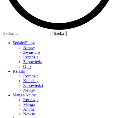
Szukaj:
Seriale/Filmy
Newsy
Zwiastuny
Recenzje
Zapowiedź
Quiz
Książki
Recenzje
Komiksy
Zapowiedzi
Newsy
Manga/Anime
Recenzje
Manga
Anime
Newsy