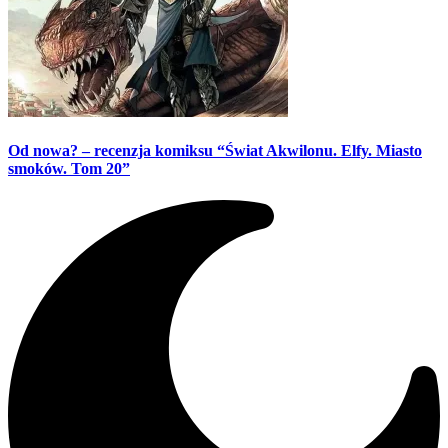
Od nowa? – recenzja komiksu “Świat Akwilonu. Elfy. Miasto
smoków. Tom 20”