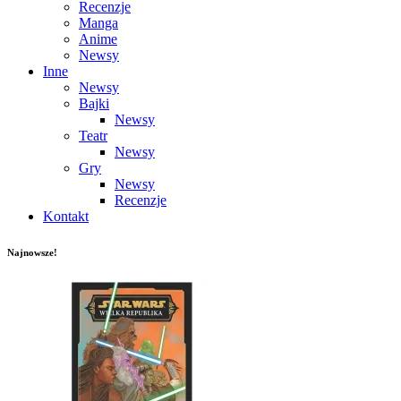
Recenzje
Manga
Anime
Newsy
Inne
Newsy
Bajki
Newsy
Teatr
Newsy
Gry
Newsy
Recenzje
Kontakt
Najnowsze!