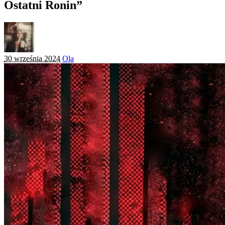
Ostatni Ronin”
Posted
30 września 2024
Ola
by