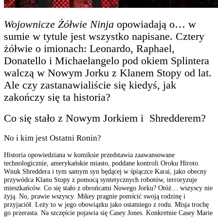
Wojownicze Żółwie Ninja
opowiadają o… w
sumie w tytule jest wszystko napisane. Cztery
żółwie o imionach: Leonardo, Raphael,
Donatello i Michaelangelo pod okiem Splintera
walczą w Nowym Jorku z Klanem Stopy od lat.
Ale czy zastanawialiście się kiedyś, jak
zakończy się ta historia?
Co się stało z Nowym Jorkiem i Shredderem?
No i kim jest Ostatni Ronin?
Historia opowiedziana w komiksie przedstawia zaawansowane
technologicznie, amerykańskie miasto, poddane kontroli Oroku Hiroto.
Wnuk Shreddera i tym samym syn będącej w śpiączce Karai, jako obecny
przywódca Klanu Stopy z pomocą syntetycznych robotów, terroryzuje
mieszkańców. Co się stało z obrońcami Nowego Jorku? Otóż… wszyscy nie
żyją. No, prawie wszyscy. Mikey pragnie pomścić swoją rodzinę i
przyjaciół. Leży to w jego obowiązku jako ostatniego z rodu. Misja trochę
go przerasta. Na szczęście pojawia się Casey Jones. Konkretnie Casey Marie