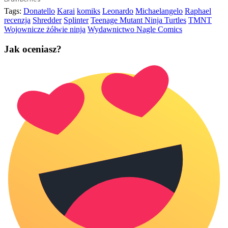
Tags:
Donatello
Karai
komiks
Leonardo
Michaelangelo
Raphael
recenzja
Shredder
Splinter
Teenage Mutant Ninja Turtles
TMNT
Wojownicze żółwie ninja
Wydawnictwo Nagle Comics
Jak oceniasz?