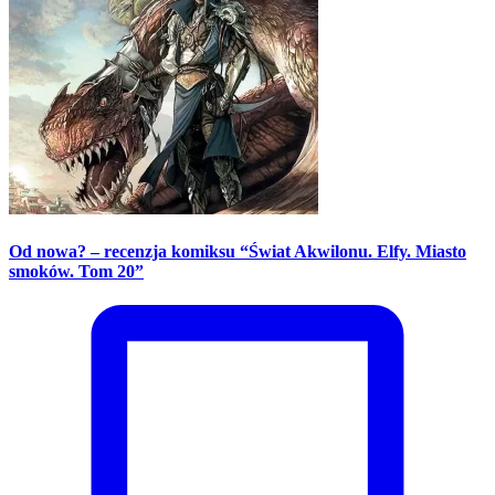
Od nowa? – recenzja komiksu “Świat Akwilonu. Elfy. Miasto
smoków. Tom 20”