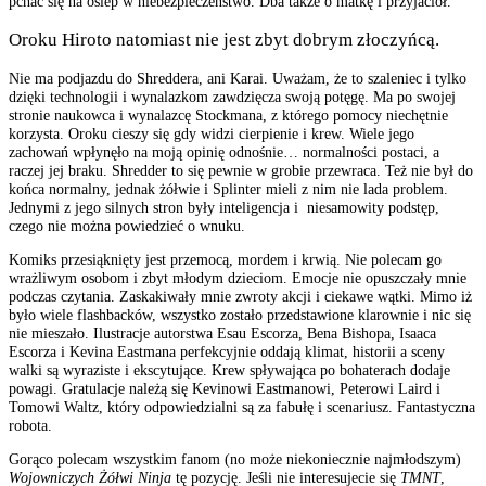
pchać się na oślep w niebezpieczeństwo. Dba także o matkę i przyjaciół.
Oroku Hiroto natomiast nie jest zbyt dobrym złoczyńcą.
Nie ma podjazdu do Shreddera, ani Karai. Uważam, że to szaleniec i tylko
dzięki technologii i wynalazkom zawdzięcza swoją potęgę. Ma po swojej
stronie naukowca i wynalazcę Stockmana, z którego pomocy niechętnie
korzysta. Oroku cieszy się gdy widzi cierpienie i krew. Wiele jego
zachowań wpłynęło na moją opinię odnośnie… normalności postaci, a
raczej jej braku. Shredder to się pewnie w grobie przewraca. Też nie był do
końca normalny, jednak żółwie i Splinter mieli z nim nie lada problem.
Jednymi z jego silnych stron były inteligencja i niesamowity podstęp,
czego nie można powiedzieć o wnuku.
Komiks przesiąknięty jest przemocą, mordem i krwią. Nie polecam go
wrażliwym osobom i zbyt młodym dzieciom. Emocje nie opuszczały mnie
podczas czytania. Zaskakiwały mnie zwroty akcji i ciekawe wątki. Mimo iż
było wiele flashbacków, wszystko zostało przedstawione klarownie i nic się
nie mieszało. Ilustracje autorstwa Esau Escorza, Bena Bishopa, Isaaca
Escorza i Kevina Eastmana perfekcyjnie oddają klimat, historii a sceny
walki są wyraziste i ekscytujące. Krew spływająca po bohaterach dodaje
powagi. Gratulacje należą się Kevinowi Eastmanowi, Peterowi Laird i
Tomowi Waltz, który odpowiedzialni są za fabułę i scenariusz. Fantastyczna
robota.
Gorąco polecam wszystkim fanom (no może niekoniecznie najmłodszym)
Wojowniczych Żółwi Ninja
tę pozycję. Jeśli nie interesujecie się
TMNT
,