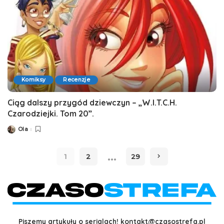
Komiksy
Recenzje
Ciąg dalszy przygód dziewczyn – „W.I.T.C.H.
Czarodziejki. Tom 20”.
Ola
Posted
by
…
1
2
29
Piszemy artykuły o serialach!
kontakt@czasostrefa.pl