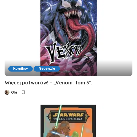
Komiksy
Recenzje
Więcej potworów! – „Venom. Tom 3”.
Ola
Posted
by