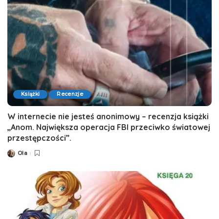
Książki
Recenzje
W internecie nie jesteś anonimowy – recenzja książki
„Anom. Największa operacja FBI przeciwko światowej
przestępczości”.
Ola
Posted
by