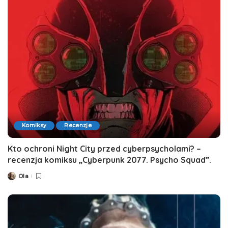
Komiksy
Recenzje
Kto ochroni Night City przed cyberpsycholami? –
recenzja komiksu „Cyberpunk 2077. Psycho Squad”.
Ola
Posted
by