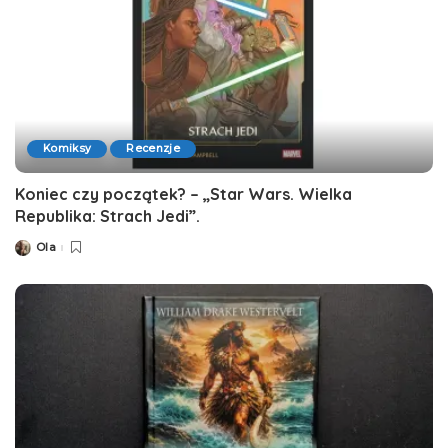
Komiksy
Recenzje
Koniec czy początek? – „Star Wars. Wielka
Republika: Strach Jedi”.
Ola
Posted
by