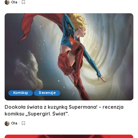
Ola
Posted
by
Komiksy
Recenzje
Dookoła świata z kuzynką Supermana! – recenzja
komiksu „Supergirl. Świat”.
Ola
Posted
by