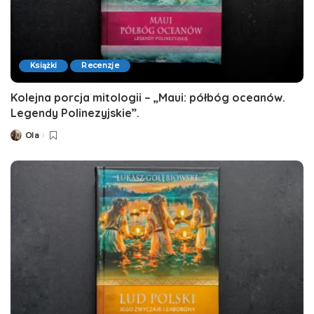
Książki
Recenzje
Kolejna porcja mitologii – „Maui: półbóg oceanów.
Legendy Polinezyjskie”.
Ola
Posted
by