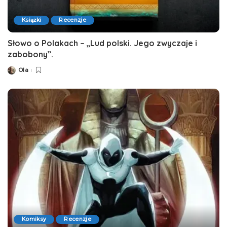
Książki
Recenzje
Słowo o Polakach – „Lud polski. Jego zwyczaje i
zabobony”.
Ola
Posted
by
Komiksy
Recenzje