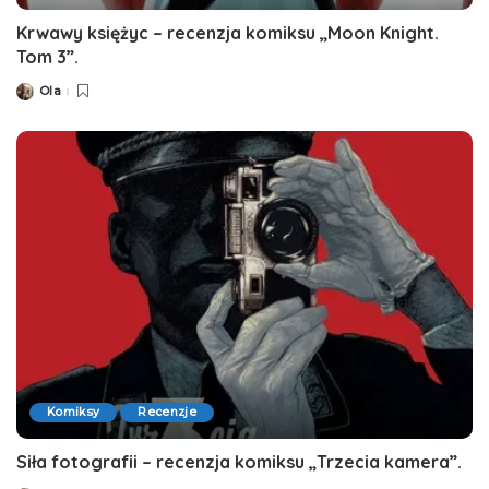
Krwawy księżyc – recenzja komiksu „Moon Knight.
Tom 3”.
Ola
Posted
by
Komiksy
Recenzje
Siła fotografii – recenzja komiksu „Trzecia kamera”.