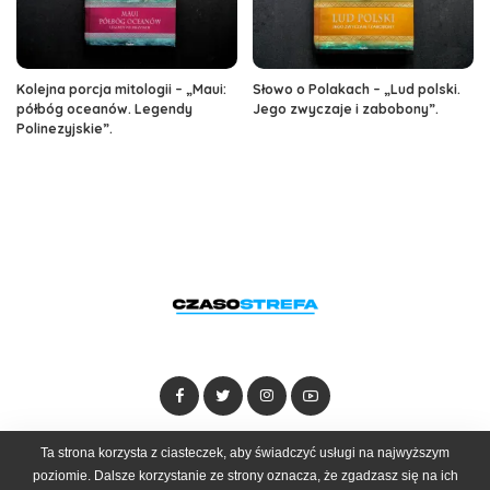
Kolejna porcja mitologii – „Maui:
Słowo o Polakach – „Lud polski.
półbóg oceanów. Legendy
Jego zwyczaje i zabobony”.
Polinezyjskie”.
Ta strona korzysta z ciasteczek, aby świadczyć usługi na najwyższym
Dołącz do zespołu
Kontakt
Reklama
poziomie. Dalsze korzystanie ze strony oznacza, że zgadzasz się na ich