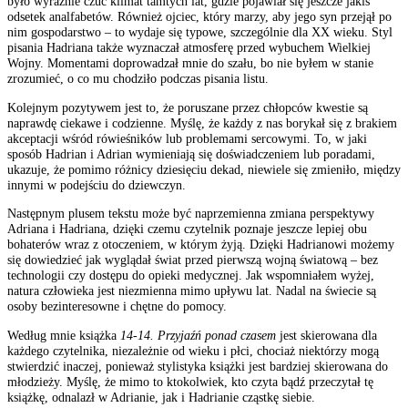
było wyraźnie czuć klimat tamtych lat, gdzie pojawiał się jeszcze jakiś
odsetek analfabetów. Również ojciec, który marzy, aby jego syn przejął po
nim gospodarstwo – to wydaje się typowe, szczególnie dla XX wieku. Styl
pisania Hadriana także wyznaczał atmosferę przed wybuchem Wielkiej
Wojny. Momentami doprowadzał mnie do szału, bo nie byłem w stanie
zrozumieć, o co mu chodziło podczas pisania listu.
Kolejnym pozytywem jest to, że poruszane przez chłopców kwestie są
naprawdę ciekawe i codzienne. Myślę, że każdy z nas borykał się z brakiem
akceptacji wśród rówieśników lub problemami sercowymi. To, w jaki
sposób Hadrian i Adrian wymieniają się doświadczeniem lub poradami,
ukazuje, że pomimo różnicy dziesięciu dekad, niewiele się zmieniło, między
innymi w podejściu do dziewczyn.
Następnym plusem tekstu może być naprzemienna zmiana perspektywy
Adriana i Hadriana, dzięki czemu czytelnik poznaje jeszcze lepiej obu
bohaterów wraz z otoczeniem, w którym żyją. Dzięki Hadrianowi możemy
się dowiedzieć jak wyglądał świat przed pierwszą wojną światową – bez
technologii czy dostępu do opieki medycznej. Jak wspomniałem wyżej,
natura człowieka jest niezmienna mimo upływu lat. Nadal na świecie są
osoby bezinteresowne i chętne do pomocy.
Według mnie książka
14-14. Przyjaźń ponad czasem
jest skierowana dla
każdego czytelnika, niezależnie od wieku i płci, chociaż niektórzy mogą
stwierdzić inaczej, ponieważ stylistyka książki jest bardziej skierowana do
młodzieży. Myślę, że mimo to ktokolwiek, kto czyta bądź przeczytał tę
książkę, odnalazł w Adrianie, jak i Hadrianie cząstkę siebie.