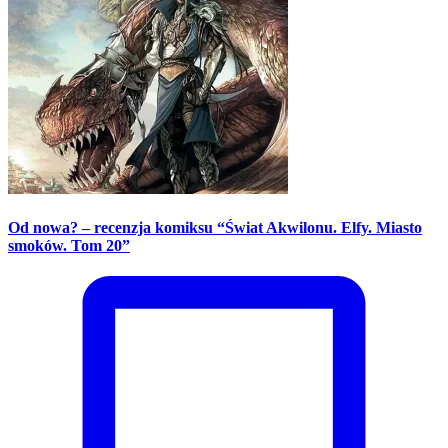
Od nowa? – recenzja komiksu “Świat Akwilonu. Elfy. Miasto
smoków. Tom 20”