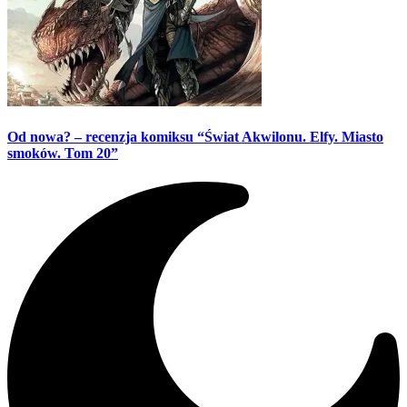
Od nowa? – recenzja komiksu “Świat Akwilonu. Elfy. Miasto
smoków. Tom 20”