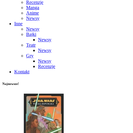
Recenzje
Manga
Anime
Newsy
Inne
Newsy
Bajki
Newsy
Teatr
Newsy
Gry
Newsy
Recenzje
Kontakt
Najnowsze!