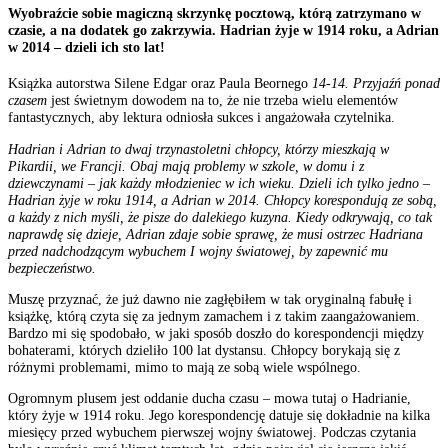
Wyobraźcie sobie magiczną skrzynkę pocztową, którą zatrzymano w
czasie, a na dodatek go zakrzywia. Hadrian żyje w 1914 roku, a Adrian
w 2014 – dzieli ich sto lat!
Książka autorstwa Silene Edgar oraz Paula Beornego
14-14. Przyjaźń ponad
czasem
jest świetnym dowodem na to, że nie trzeba wielu elementów
fantastycznych, aby lektura odniosła sukces i angażowała czytelnika.
Hadrian i Adrian to dwaj trzynastoletni chłopcy, którzy mieszkają w
Pikardii, we Francji. Obaj mają problemy w szkole, w domu i z
dziewczynami – jak każdy młodzieniec w ich wieku. Dzieli ich tylko jedno –
Hadrian żyje w roku 1914, a Adrian w 2014. Chłopcy korespondują ze sobą,
a każdy z nich myśli, że pisze do dalekiego kuzyna. Kiedy odkrywają, co tak
naprawdę się dzieje, Adrian zdaje sobie sprawę, że musi ostrzec Hadriana
przed nadchodzącym wybuchem I wojny światowej, by zapewnić mu
bezpieczeństwo.
Muszę przyznać, że już dawno nie zagłębiłem w tak oryginalną fabułę i
książkę, którą czyta się za jednym zamachem i z takim zaangażowaniem.
Bardzo mi się spodobało, w jaki sposób doszło do korespondencji między
bohaterami, których dzieliło 100 lat dystansu. Chłopcy borykają się z
różnymi problemami, mimo to mają ze sobą wiele wspólnego.
Ogromnym plusem jest oddanie ducha czasu – mowa tutaj o Hadrianie,
który żyje w 1914 roku. Jego korespondencję datuje się dokładnie na kilka
miesięcy przed wybuchem pierwszej wojny światowej. Podczas czytania