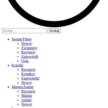
Szukaj:
Seriale/Filmy
Newsy
Zwiastuny
Recenzje
Zapowiedź
Quiz
Książki
Recenzje
Komiksy
Zapowiedzi
Newsy
Manga/Anime
Recenzje
Manga
Anime
Newsy