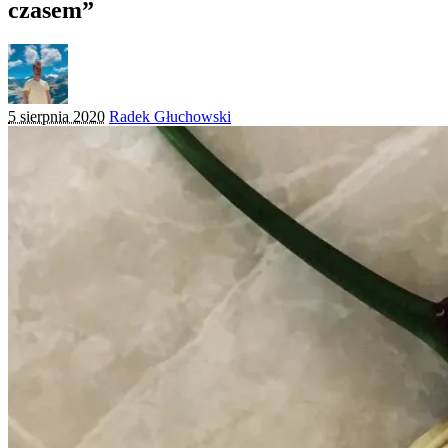
czasem”
Posted
5 sierpnia 2020
Radek Głuchowski
by