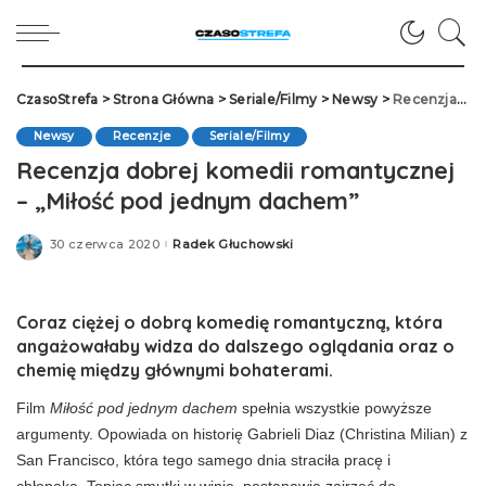
CzasoStrefa
>
Strona Główna
>
Seriale/Filmy
>
Newsy
>
Recenzja dobrej komedii romantycznej – „Miłość pod jednym dachem”
Newsy
Recenzje
Seriale/Filmy
Recenzja dobrej komedii romantycznej
– „Miłość pod jednym dachem”
30 czerwca 2020
Radek Głuchowski
Posted
by
Coraz ciężej o dobrą komedię romantyczną, która
angażowałaby widza do dalszego oglądania oraz o
chemię między głównymi bohaterami.
Film
Miłość pod jednym dachem
spełnia wszystkie powyższe
argumenty. Opowiada on historię Gabrieli Diaz (Christina
Milian
) z
San Francisco, która tego samego dnia straciła pracę i