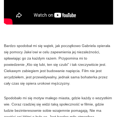
Bardzo spodobał mi się wątek, jak początkowo Gabriela opierała
się pomocy
Jake
’owi w celu zapewnienia jej niezależności,
spławiając go za każdym razem. Przypomina mi to
powiedzenie „Kto się lubi, ten się czubi” i tak rzeczywiście jest.
Ciekawym zabiegiem jest budowanie napięcia. Film nie jest
arcydziełem, jest przewidywalny, jednak sama bohaterka przez
cały czas się opiera urokowi mężczyzny.
Spodobało mi się motyw małego miasta, gdzie każdy o wszystkim
wie. Coraz rzadziej się widzi taką społeczność w filmie, gdzie
ludzie bezinteresownie sobie wzajemnie pomagają. Nie ma
zawiści ani kłótni o byle co. Jest bardzo miła atmosfera