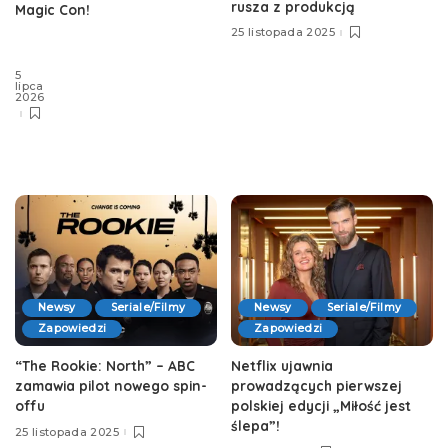
rusza z produkcją
Magic Con!
25 listopada 2025
5
lipca
2026
Newsy
Seriale/Filmy
Newsy
Seriale/Filmy
Zapowiedzi
Zapowiedzi
“The Rookie: North” – ABC
Netflix ujawnia
zamawia pilot nowego spin-
prowadzących pierwszej
offu
polskiej edycji „Miłość jest
ślepa”!
25 listopada 2025