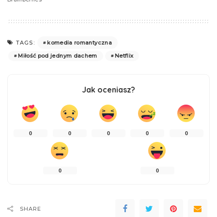
komedia romantyczna
TAGS:
Miłość pod jednym dachem
Netflix
Jak oceniasz?
0
0
0
0
0
0
0
SHARE