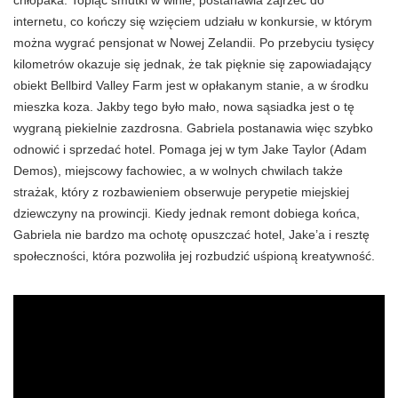
chłopaka. Topiąc smutki w winie, postanawia zajrzeć do
internetu, co kończy się wzięciem udziału w konkursie, w którym
można wygrać pensjonat w Nowej Zelandii. Po przebyciu tysięcy
kilometrów okazuje się jednak, że tak pięknie się zapowiadający
obiekt
Bellbird
Valley Farm jest w opłakanym stanie, a w środku
mieszka koza. Jakby tego było mało, nowa sąsiadka jest o tę
wygraną piekielnie zazdrosna. Gabriela postanawia więc szybko
odnowić i sprzedać hotel. Pomaga jej w tym
Jake
Taylor (Adam
Demos), miejscowy fachowiec, a w wolnych chwilach także
strażak, który z rozbawieniem obserwuje perypetie miejskiej
dziewczyny na prowincji. Kiedy jednak remont dobiega końca,
Gabriela nie bardzo ma ochotę opuszczać hotel,
Jake
’a i resztę
społeczności, która pozwoliła jej rozbudzić uśpioną kreatywność.