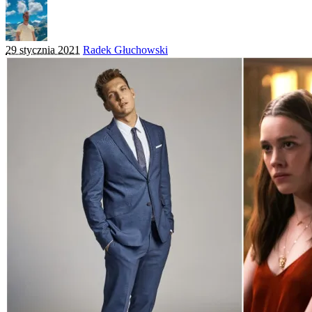
Posted
29 stycznia 2021
Radek Głuchowski
by