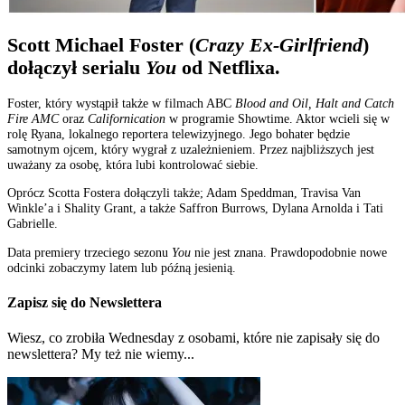
Scott Michael Foster (
Crazy Ex-Girlfriend
)
dołączył serialu
You
od Netflixa.
Foster, który wystąpił także w filmach ABC
Blood and Oil, Halt and Catch
Fire AMC
oraz
Californication
w programie Showtime. Aktor wcieli się w
rolę Ryana, lokalnego reportera telewizyjnego. Jego bohater będzie
samotnym ojcem, który wygrał z uzależnieniem. Przez najbliższych jest
uważany za osobę, która lubi kontrolować siebie.
Oprócz Scotta Fostera dołączyli także; Adam Speddman, Travisa Van
Winkle’a i Shality Grant, a także Saffron Burrows, Dylana Arnolda i Tati
Gabrielle.
Data premiery trzeciego sezonu
You
nie jest znana. Prawdopodobnie nowe
odcinki zobaczymy latem lub późną jesienią.
Zapisz się do Newslettera
Wiesz, co zrobiła Wednesday z osobami, które nie zapisały się do
newslettera? My też nie wiemy...