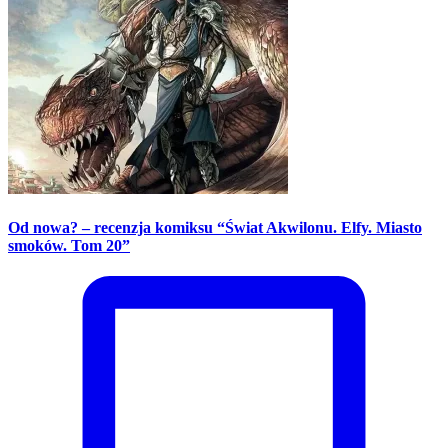
Od nowa? – recenzja komiksu “Świat Akwilonu. Elfy. Miasto
smoków. Tom 20”