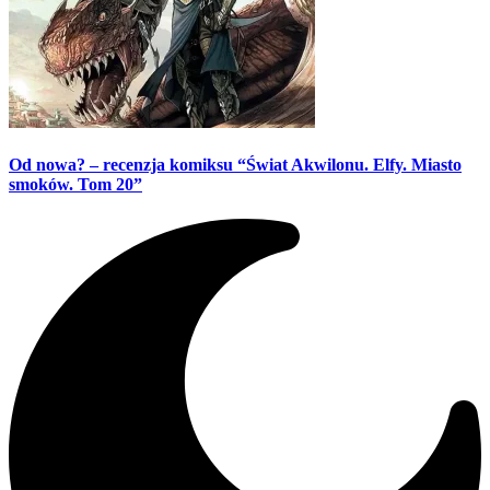
Od nowa? – recenzja komiksu “Świat Akwilonu. Elfy. Miasto
smoków. Tom 20”