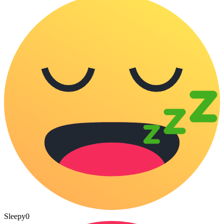
Sleepy
0