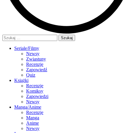
Szukaj:
Seriale/Filmy
Newsy
Zwiastuny
Recenzje
Zapowiedź
Quiz
Książki
Recenzje
Komiksy
Zapowiedzi
Newsy
Manga/Anime
Recenzje
Manga
Anime
Newsy