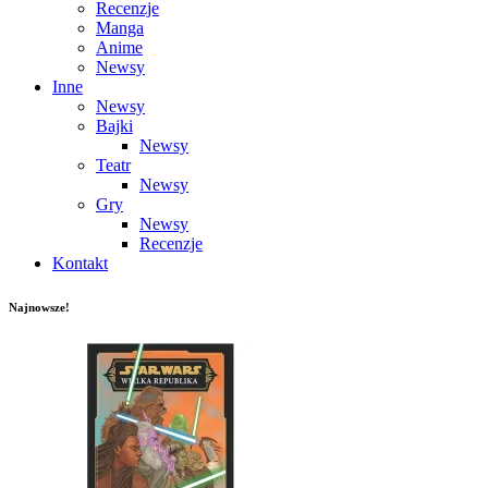
Recenzje
Manga
Anime
Newsy
Inne
Newsy
Bajki
Newsy
Teatr
Newsy
Gry
Newsy
Recenzje
Kontakt
Najnowsze!