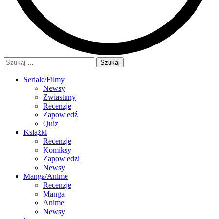
Szukaj:
Seriale/Filmy
Newsy
Zwiastuny
Recenzje
Zapowiedź
Quiz
Książki
Recenzje
Komiksy
Zapowiedzi
Newsy
Manga/Anime
Recenzje
Manga
Anime
Newsy