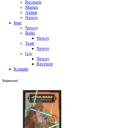
Recenzje
Manga
Anime
Newsy
Inne
Newsy
Bajki
Newsy
Teatr
Newsy
Gry
Newsy
Recenzje
Kontakt
Najnowsze!