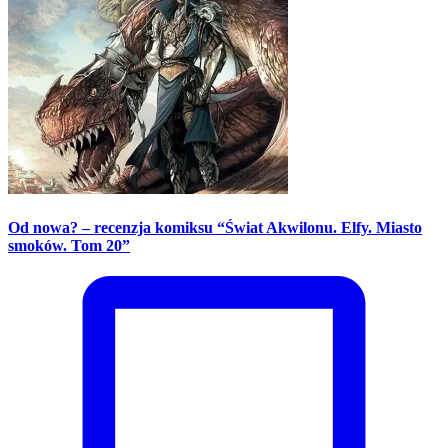
Od nowa? – recenzja komiksu “Świat Akwilonu. Elfy. Miasto
smoków. Tom 20”