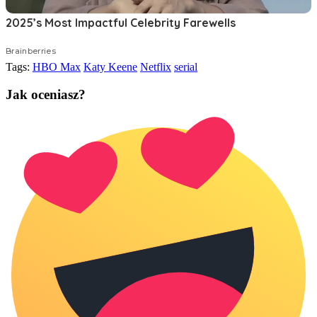
Tags:
HBO Max
Katy Keene
Netflix
serial
Jak oceniasz?