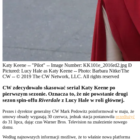
Katy Keene -- "Pilot" -- Image Number: KK101e_2016rd2.jpg Ð
Pictured: Lucy Hale as Katy Keene -- Photo: Barbara Nitke/The
CW -- © 2019 The CW Network, LLC. All rights reserved
CW zdecydowało skasować serial Katy Keene po
pierwszym sezonie. Oznacza to, że nie powstanie drugi
sezon spin-offu
Riverdale
z Lucy Hale w roli głównej.
Prezes i dyrektor generalny CW Mark Pedowitz poinformował w maju, że
umowy obsady wygasają 30 czerwca, jednak stacja postanowiła
przedłużyć
do 31 lipca, dając czas Warner Bros. Television na znalezienie nowego
domu.
Według najnowszych informacji możliwe, że to właśnie nowa platforma