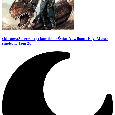
Od nowa? – recenzja komiksu “Świat Akwilonu. Elfy. Miasto
smoków. Tom 20”