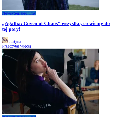
Newsy
Seriale/Filmy
„Agatha: Coven of Chaos” wszystko, co wiemy do
tej pory!
Posted
Justyna
by
Przeczytaj więcej