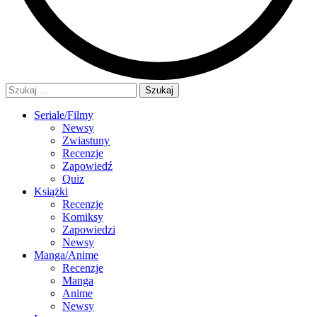
Szukaj:
Seriale/Filmy
Newsy
Zwiastuny
Recenzje
Zapowiedź
Quiz
Książki
Recenzje
Komiksy
Zapowiedzi
Newsy
Manga/Anime
Recenzje
Manga
Anime
Newsy