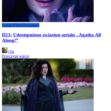
Seriale/Filmy
Zwiastuny
D23: Udostępniono zwiastun serialu „Agatha All
Along!”
Posted
Ola
by
Przeczytaj więcej