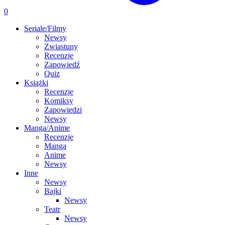
0
Seriale/Filmy
Newsy
Zwiastuny
Recenzje
Zapowiedź
Quiz
Książki
Recenzje
Komiksy
Zapowiedzi
Newsy
Manga/Anime
Recenzje
Manga
Anime
Newsy
Inne
Newsy
Bajki
Newsy
Teatr
Newsy