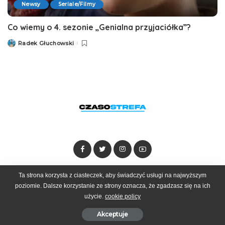
Newsy
Seriale/Filmy
Co wiemy o 4. sezonie „Genialna przyjaciółka”?
Radek Głuchowski
Posted
by
Ta strona korzysta z ciasteczek, aby świadczyć usługi na najwyższym
Dołącz do zespołu
Kontakt
Reklama
poziomie. Dalsze korzystanie ze strony oznacza, że zgadzasz się na ich
użycie.
cookie policy
© 2025 Czasostrefa by
Goobrand
Akceptuje