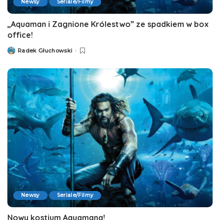
Newsy
Seriale/Filmy
„Aquaman i Zagnione Królestwo” ze spadkiem w box
office!
Radek Głuchowski
Posted
by
Newsy
Seriale/Filmy
Nowy kostium Aquamana!