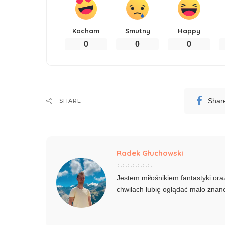
Kocham
Smutny
Happy
0
0
0
Shar
SHARE
Radek Głuchowski
Jestem miłośnikiem fantastyki o
chwilach lubię oglądać mało znane 