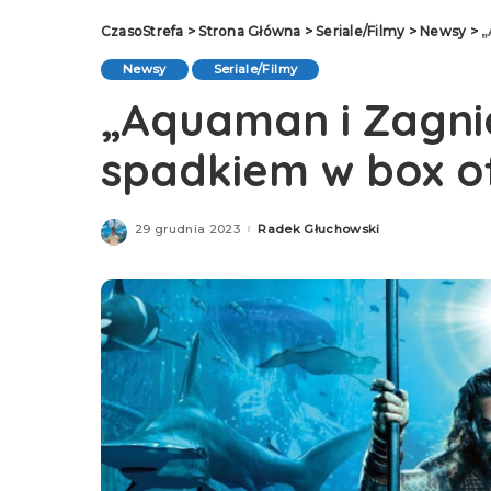
CzasoStrefa
>
Strona Główna
>
Seriale/Filmy
>
Newsy
>
„
Newsy
Seriale/Filmy
„Aquaman i Zagni
spadkiem w box of
29 grudnia 2023
Radek Głuchowski
Posted
by