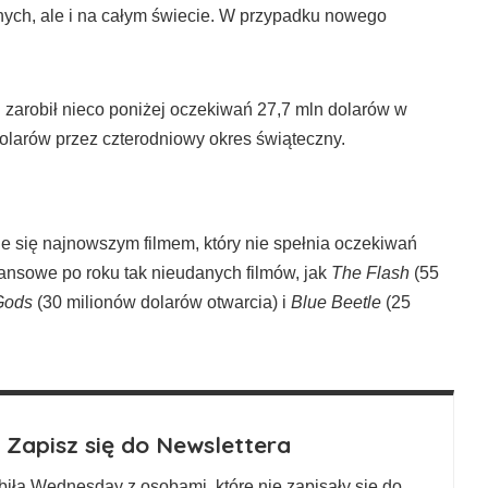
ych, ale i na całym świecie. W przypadku nowego
zarobił nieco poniżej oczekiwań 27,7 mln dolarów w
larów przez czterodniowy okres świąteczny.
e się najnowszym filmem, który nie spełnia oczekiwań
nansowe po roku tak nieudanych filmów, jak
The Flash
(55
Gods
(30 milionów dolarów otwarcia) i
Blue Beetle
(25
Zapisz się do Newslettera
biła Wednesday z osobami, które nie zapisały się do