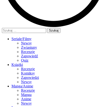
Szukaj:
Seriale/Filmy
Newsy
Zwiastuny
Recenzje
Zapowiedź
Quiz
Książki
Recenzje
Komiksy
Zapowiedzi
Newsy
Manga/Anime
Recenzje
Manga
Anime
Newsy