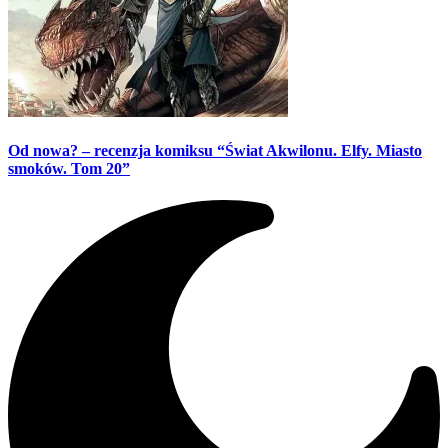
Od nowa? – recenzja komiksu “Świat Akwilonu. Elfy. Miasto
smoków. Tom 20”