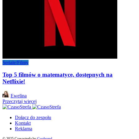
Seriale/Filmy
Top 5 filmów o matematyce, dostępnych na
Netflixie!
Posted
Ewelina
by
Przeczytaj więcej
Dołącz do zespołu
Kontakt
Reklama
© 2025 Czasostrefa by
Goobrand