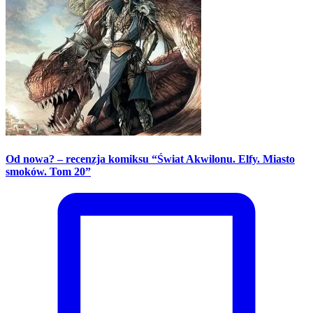
Od nowa? – recenzja komiksu “Świat Akwilonu. Elfy. Miasto
smoków. Tom 20”