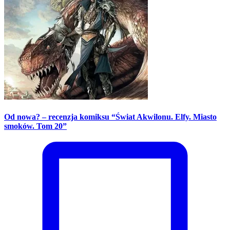
Od nowa? – recenzja komiksu “Świat Akwilonu. Elfy. Miasto
smoków. Tom 20”