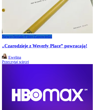
Newsy
Seriale/Filmy
Zapowiedzi
„Czarodzieje z Weverly Place” powracają!
Posted
Ewelina
by
Przeczytaj więcej