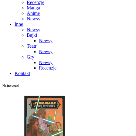
Recenzje
Manga
Anime
Newsy
Inne
Newsy
Bajki
Newsy
Teatr
Newsy
Gry
Newsy
Recenzje
Kontakt
Najnowsze!