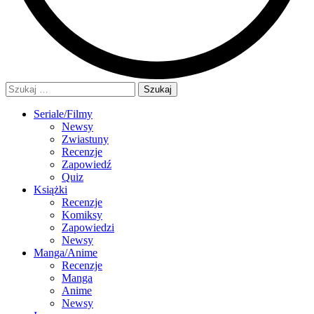
Szukaj:
Seriale/Filmy
Newsy
Zwiastuny
Recenzje
Zapowiedź
Quiz
Książki
Recenzje
Komiksy
Zapowiedzi
Newsy
Manga/Anime
Recenzje
Manga
Anime
Newsy