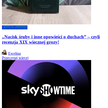
Książki
Recenzje
„Nacisk śruby i inne opowieści o duchach” – czyli
recenzja XIX wiecznej grozy!
Posted
Ewelina
by
Przeczytaj więcej