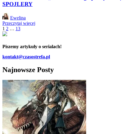
SPOJLERY
Posted
Ewelina
by
Przeczytaj więcej
1
2
…
13
Piszemy artykuły o serialach!
kontakt@czasostrefa.pl
Najnowsze Posty