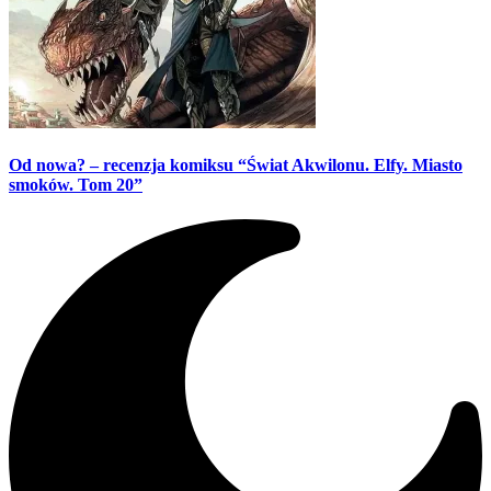
Od nowa? – recenzja komiksu “Świat Akwilonu. Elfy. Miasto
smoków. Tom 20”