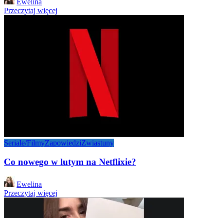
Ewelina
by
Przeczytaj więcej
Seriale/Filmy
Zapowiedzi
Zwiastuny
Co nowego w lutym na Netflixie?
Posted
Ewelina
by
Przeczytaj więcej