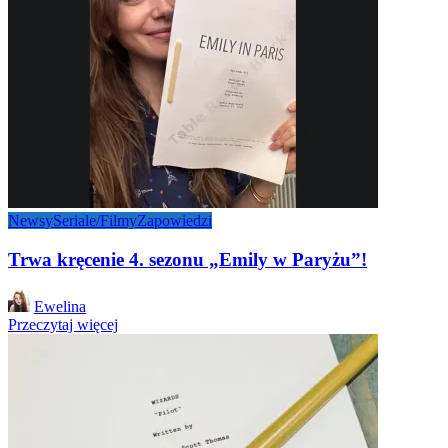
Newsy
Seriale/Filmy
Zapowiedzi
Trwa kręcenie 4. sezonu „Emily w Paryżu”!
Posted
Ewelina
by
Przeczytaj więcej