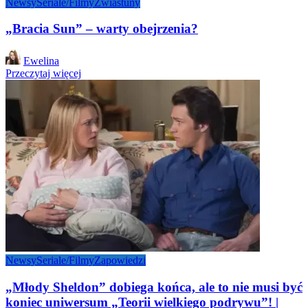
Newsy
Seriale/Filmy
Zwiastuny
„Bracia Sun” – warty obejrzenia?
Posted
Ewelina
by
Przeczytaj więcej
Newsy
Seriale/Filmy
Zapowiedzi
„Młody Sheldon” dobiega końca, ale to nie musi być
koniec uniwersum „Teorii wielkiego podrywu”! |