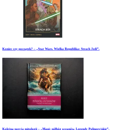
Koniec czy początek? – „Star Wars. Wielka Republika: Strach Jedi”.
Kolejna porcja mitologii – „Maui: półbóg oceanów. Legendy Polinezyjskie”.