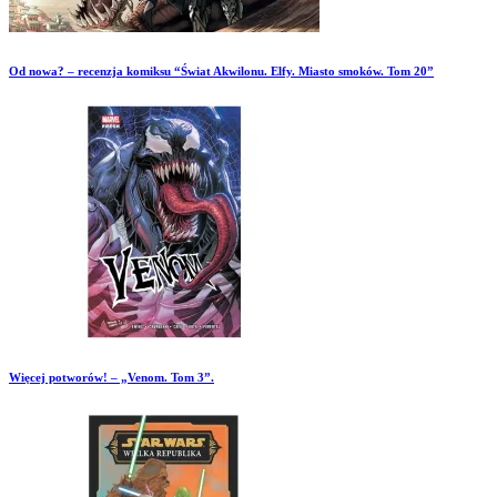
Od nowa? – recenzja komiksu “Świat Akwilonu. Elfy. Miasto smoków. Tom 20”
Więcej potworów! – „Venom. Tom 3”.