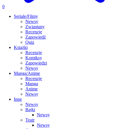
0
Seriale/Filmy
Newsy
Zwiastuny
Recenzje
Zapowiedź
Quiz
Książki
Recenzje
Komiksy
Zapowiedzi
Newsy
Manga/Anime
Recenzje
Manga
Anime
Newsy
Inne
Newsy
Bajki
Newsy
Teatr
Newsy