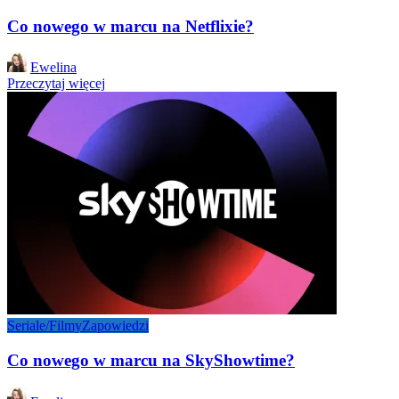
Co nowego w marcu na Netflixie?
Posted
Ewelina
by
Przeczytaj więcej
Seriale/Filmy
Zapowiedzi
Co nowego w marcu na SkyShowtime?
Posted