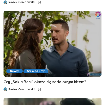
Radek Głuchowski
Posted
by
Newsy
Seriale/Filmy
Czy „Sakla Beni” okaże się serialowym hitem?
Radek Głuchowski
Posted
by