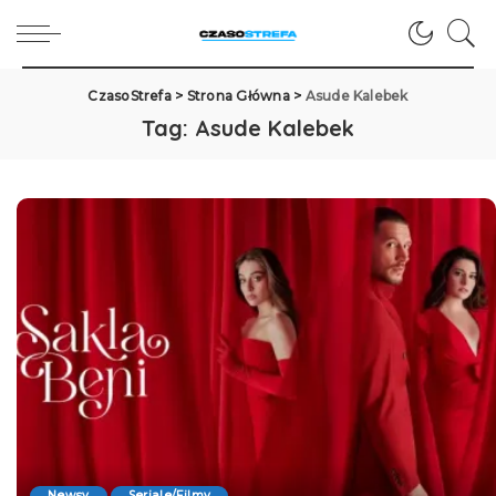
CzasoStrefa
>
Strona Główna
>
Asude Kalebek
Tag:
Asude Kalebek
Newsy
Seriale/Filmy