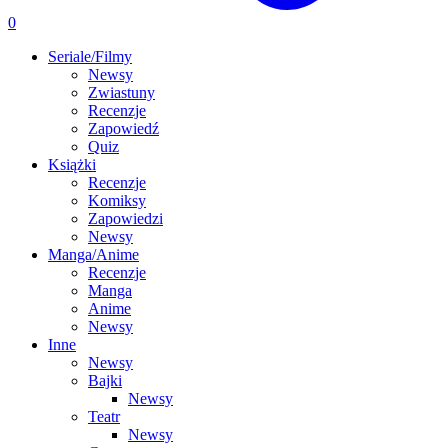
0
Seriale/Filmy
Newsy
Zwiastuny
Recenzje
Zapowiedź
Quiz
Książki
Recenzje
Komiksy
Zapowiedzi
Newsy
Manga/Anime
Recenzje
Manga
Anime
Newsy
Inne
Newsy
Bajki
Newsy
Teatr
Newsy