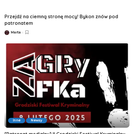
Przejdź na ciemną stronę mocy! Bykon znów pod
patronatem
Marta
Posted
by
Inne
Newsy
[Patronat medialny] II Grodziski Festiwal Kryminalny