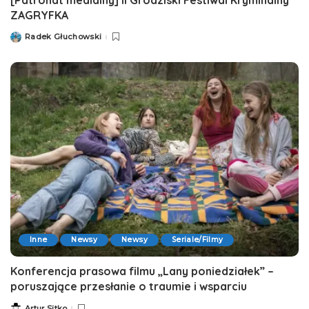
ZAGRYFKA
Radek Głuchowski
Posted
by
Inne
Newsy
Newsy
Seriale/Filmy
Konferencja prasowa filmu „Lany poniedziałek” –
poruszające przesłanie o traumie i wsparciu
Artur Sitko