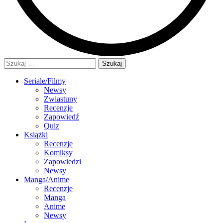
Szukaj:
Seriale/Filmy
Newsy
Zwiastuny
Recenzje
Zapowiedź
Quiz
Książki
Recenzje
Komiksy
Zapowiedzi
Newsy
Manga/Anime
Recenzje
Manga
Anime
Newsy