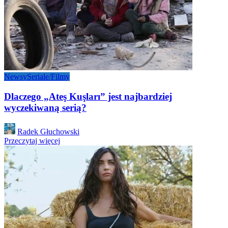
Newsy
Seriale/Filmy
Dlaczego „Ateş Kuşları” jest najbardziej
wyczekiwaną serią?
Posted
Radek Głuchowski
by
Przeczytaj więcej