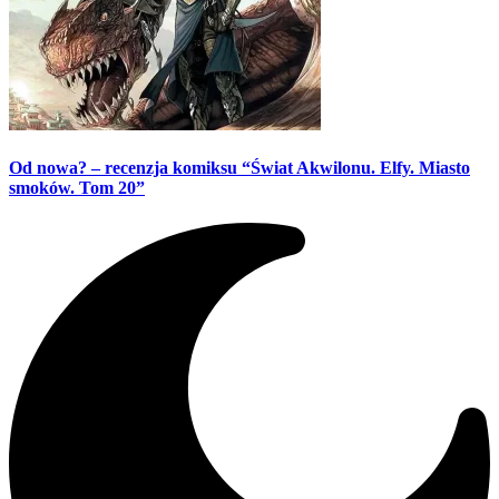
Od nowa? – recenzja komiksu “Świat Akwilonu. Elfy. Miasto
smoków. Tom 20”