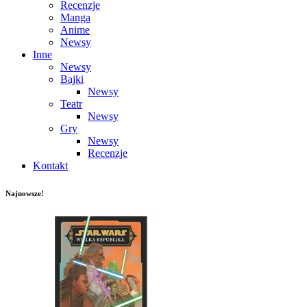
Recenzje
Manga
Anime
Newsy
Inne
Newsy
Bajki
Newsy
Teatr
Newsy
Gry
Newsy
Recenzje
Kontakt
Najnowsze!