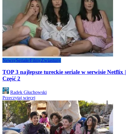
Newsy
Seriale/Filmy
Zwiastuny
TOP 3 najlepsze tureckie seriale w serwisie Netflix |
Część 2
Posted
Radek Głuchowski
by
Przeczytaj więcej