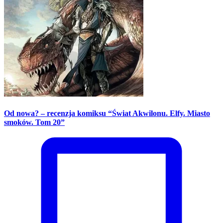
Od nowa? – recenzja komiksu “Świat Akwilonu. Elfy. Miasto
smoków. Tom 20”