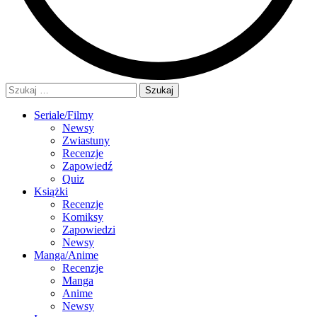
Szukaj:
Seriale/Filmy
Newsy
Zwiastuny
Recenzje
Zapowiedź
Quiz
Książki
Recenzje
Komiksy
Zapowiedzi
Newsy
Manga/Anime
Recenzje
Manga
Anime
Newsy