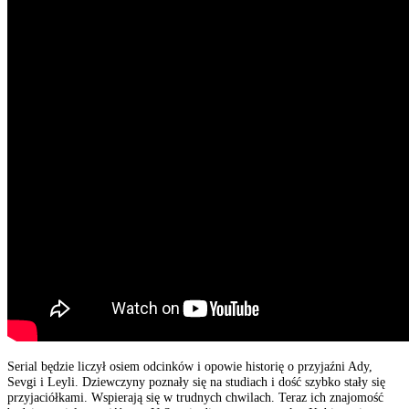
Serial będzie liczył osiem odcinków i opowie historię o przyjaźni Ady,
Sevgi i Leyli. Dziewczyny poznały się na studiach i dość szybko stały się
przyjaciółkami. Wspierają się w trudnych chwilach. Teraz ich znajomość