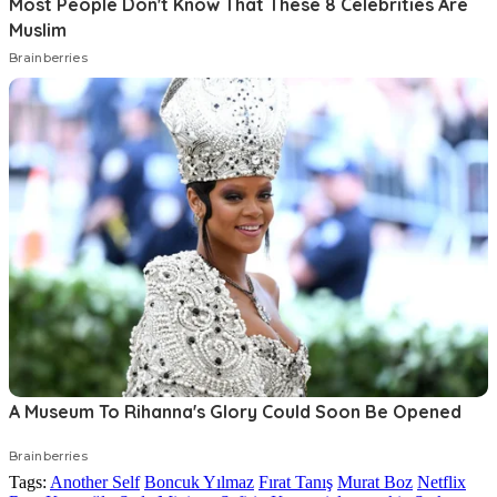
Tags:
Another Self
Boncuk Yılmaz
Fırat Tanış
Murat Boz
Netflix