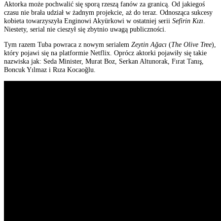
Aktorka może pochwalić się sporą rzeszą fanów za granicą. Od jakiegoś
czasu nie brała udział w żadnym projekcie, aż do teraz. Odnosząca sukcesy
kobieta towarzyszyła Enginowi Akyürkowi w ostatniej serii
Sefirin Kızı
.
Niestety, serial nie cieszył się zbytnio uwagą publiczności.
Tym razem Tuba powraca z nowym serialem
Zeytin Ağacı
(
The Olive Tree
),
który pojawi się na platformie Netflix. Oprócz aktorki pojawiły się takie
nazwiska jak: Seda Minister, Murat Boz, Serkan Altunorak, Fırat Tanış,
Boncuk Yılmaz i Rıza Kocaoğlu.