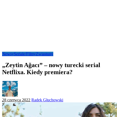
Newsy
Seriale/Filmy
Zwiastuny
„Zeytin Ağacı” – nowy turecki serial
Netflixa. Kiedy premiera?
Posted
28 czerwca 2022
Radek Głuchowski
by