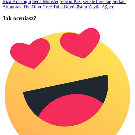
Rıza Kocaoğlu
Seda Minister
Sefirin Kızı
seriale tureckie
Serkan
Altunorak
The Olive Tree
Tuba Büyüküstün
Zeytin Ağacı
Jak oceniasz?