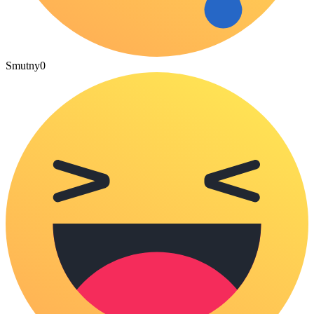
Smutny
0