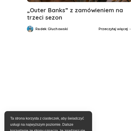
„Outer Banks” z zamówieniem na
trzeci sezon
Radek Głuchowski
Przeczytaj więcej
Posted
by
Ta strona korzysta z ciasteczek, aby świadczyć
usługi na najwyższym poziomie. Dalsze
korzystanie ze strony oznacza, że zgadzasz się