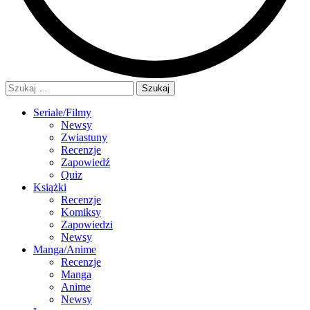
Szukaj:
Seriale/Filmy
Newsy
Zwiastuny
Recenzje
Zapowiedź
Quiz
Książki
Recenzje
Komiksy
Zapowiedzi
Newsy
Manga/Anime
Recenzje
Manga
Anime
Newsy