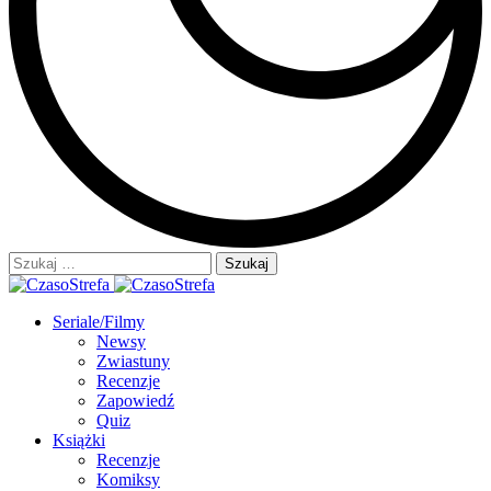
Szukaj:
Seriale/Filmy
Newsy
Zwiastuny
Recenzje
Zapowiedź
Quiz
Książki
Recenzje
Komiksy