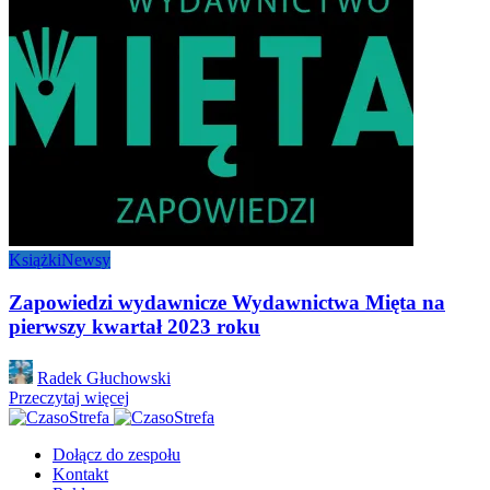
Książki
Newsy
Zapowiedzi wydawnicze Wydawnictwa Mięta na
pierwszy kwartał 2023 roku
Posted
Radek Głuchowski
by
Przeczytaj więcej
Dołącz do zespołu
Kontakt