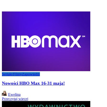
Seriale/Filmy
Zapowiedzi
Nowości HBO Max 16-31 maja!
Posted
Ewelina
by
Przeczytaj więcej