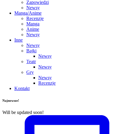
Zapowiedzi
Newsy
Manga/Anime
Recenzje
Manga
Anime
Newsy
Inne
Newsy
Bajki
Newsy
Teatr
Newsy
Gry
Newsy
Recenzje
Kontakt
Najnowsze!
Will be updated soon!