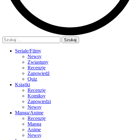
Szukaj:
Seriale/Filmy
Newsy
Zwiastuny
Recenzje
Zapowiedź
Quiz
Książki
Recenzje
Komiksy
Zapowiedzi
Newsy
Manga/Anime
Recenzje
Manga
Anime
Newsy