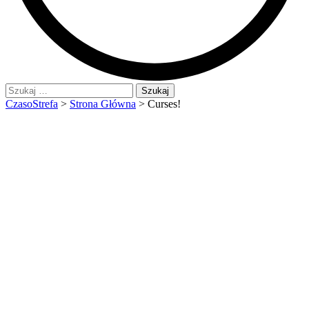
Szukaj:
CzasoStrefa
>
Strona Główna
>
Curses!