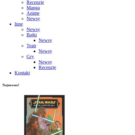
Recenzje
Manga
Anime
Newsy
Inne
Newsy
Bajki
Newsy
Teatr
Newsy
Gry
Newsy
Recenzje
Kontakt
Najnowsze!