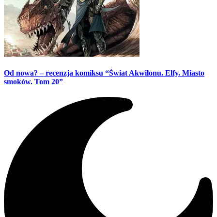
Od nowa? – recenzja komiksu “Świat Akwilonu. Elfy. Miasto
smoków. Tom 20”