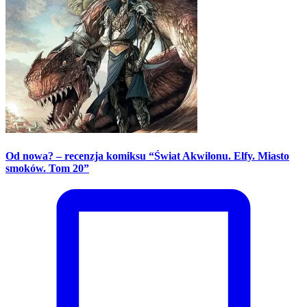
Od nowa? – recenzja komiksu “Świat Akwilonu. Elfy. Miasto
smoków. Tom 20”