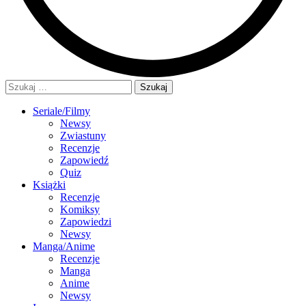
Szukaj:
Seriale/Filmy
Newsy
Zwiastuny
Recenzje
Zapowiedź
Quiz
Książki
Recenzje
Komiksy
Zapowiedzi
Newsy
Manga/Anime
Recenzje
Manga
Anime
Newsy