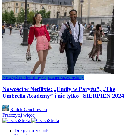
Newsy
Seriale/Filmy
Zapowiedzi
Zwiastuny
Nowości w Netflixie: „Emily w Paryżu”, „The
Umbrella Academy” i nie tylko | SIERPIEŃ 2024
Posted
Radek Głuchowski
by
Przeczytaj więcej
Dołącz do zespołu