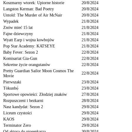
Koszmarny wtorek: Upiorne historie
20/8/2024
Langston Kerman: Bad Poetry
20/8/2024
Untold: The Murder of Air McNair
20/8/2024
Wypadek
21/8/2024
Znów mieć 15 lat
21/8/2024
Fajne dziewczyny
21/8/2024
Wyatt Earp i wojna kowbojów
21/8/2024
Pop Star Academy: KATSEYE
21/8/2024
Baby Fever: Sezon 2
22/8/2024
Komisariat Gia-Gun
22/8/2024
Sekretne życie orangutanów
22/8/2024
Pretty Guardian Sailor Moon Cosmos The
22/8/2024
Movie
Pierwszaki
23/8/2024
Tòkunbọ̀
23/8/2024
Sportowe opowieści: Złodziej znaków
27/8/2024
Rozpuszczeni i bezkarni
28/8/2024
Nasz kandydat: Sezon 2
29/8/2024
Liceum czystości
29/8/2024
KAOS
29/8/2024
Terminator Zero
29/8/2024
Od aktora do piosenkarza
30/8/2024