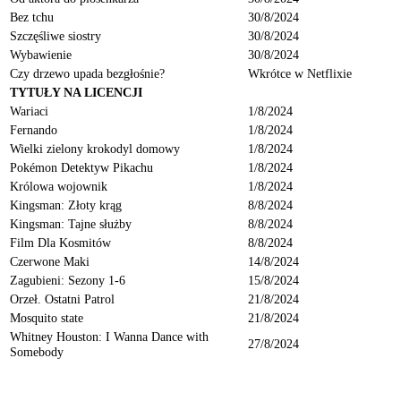
Bez tchu
30/8/2024
Szczęśliwe siostry
30/8/2024
Wybawienie
30/8/2024
Czy drzewo upada bezgłośnie?
Wkrótce w Netflixie
TYTUŁY NA LICENCJI
Wariaci
1/8/2024
Fernando
1/8/2024
Wielki zielony krokodyl domowy
1/8/2024
Pokémon Detektyw Pikachu
1/8/2024
Królowa wojownik
1/8/2024
Kingsman: Złoty krąg
8/8/2024
Kingsman: Tajne służby
8/8/2024
Film Dla Kosmitów
8/8/2024
Czerwone Maki
14/8/2024
Zagubieni: Sezony 1-6
15/8/2024
Orzeł. Ostatni Patrol
21/8/2024
Mosquito state
21/8/2024
Whitney Houston: I Wanna Dance with
27/8/2024
Somebody