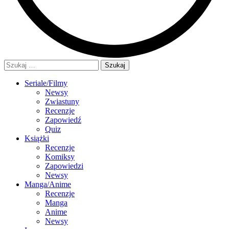
Szukaj:
Seriale/Filmy
Newsy
Zwiastuny
Recenzje
Zapowiedź
Quiz
Książki
Recenzje
Komiksy
Zapowiedzi
Newsy
Manga/Anime
Recenzje
Manga
Anime
Newsy