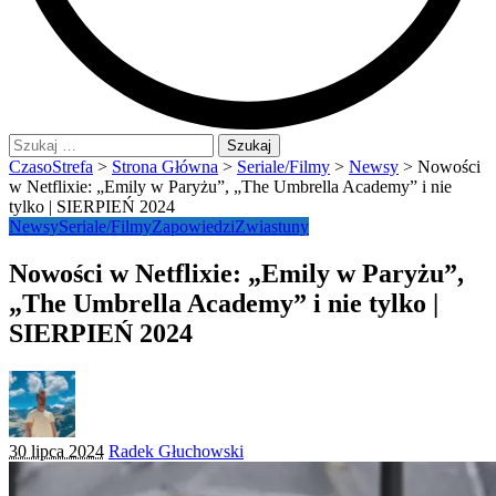
Szukaj:
CzasoStrefa
>
Strona Główna
>
Seriale/Filmy
>
Newsy
>
Nowości
w Netflixie: „Emily w Paryżu”, „The Umbrella Academy” i nie
tylko | SIERPIEŃ 2024
Newsy
Seriale/Filmy
Zapowiedzi
Zwiastuny
Nowości w Netflixie: „Emily w Paryżu”,
„The Umbrella Academy” i nie tylko |
SIERPIEŃ 2024
Posted
30 lipca 2024
Radek Głuchowski
by