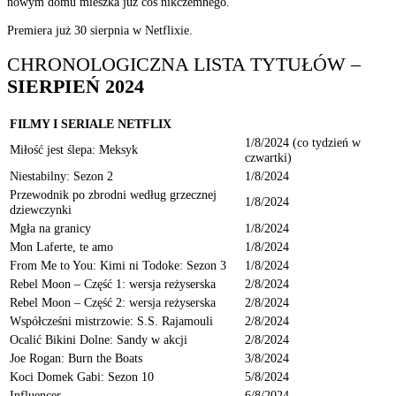
nowym domu mieszka już coś nikczemnego.
Premiera już 30 sierpnia w Netflixie.
CHRONOLOGICZNA LISTA TYTUŁÓW –
SIERPIEŃ 2024
FILMY I SERIALE NETFLIX
1/8/2024 (co tydzień w
Miłość jest ślepa: Meksyk
czwartki)
Niestabilny: Sezon 2
1/8/2024
Przewodnik po zbrodni według grzecznej
1/8/2024
dziewczynki
Mgła na granicy
1/8/2024
Mon Laferte, te amo
1/8/2024
From Me to You: Kimi ni Todoke: Sezon 3
1/8/2024
Rebel Moon – Część 1: wersja reżyserska
2/8/2024
Rebel Moon – Część 2: wersja reżyserska
2/8/2024
Współcześni mistrzowie: S.S. Rajamouli
2/8/2024
Ocalić Bikini Dolne: Sandy w akcji
2/8/2024
Joe Rogan: Burn the Boats
3/8/2024
Koci Domek Gabi: Sezon 10
5/8/2024
Influencer
6/8/2024