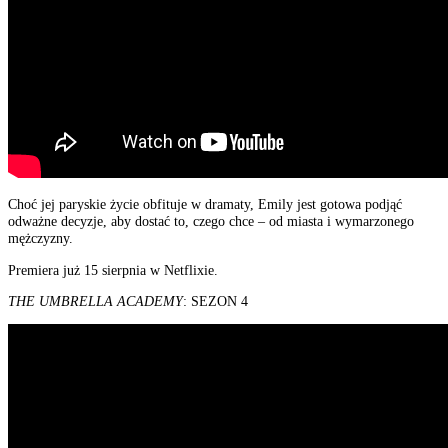
Choć jej paryskie życie obfituje w dramaty, Emily jest gotowa podjąć
odważne decyzje, aby dostać to, czego chce – od miasta i wymarzonego
mężczyzny.
Premiera już 15 sierpnia w Netflixie.
THE UMBRELLA ACADEMY
: SEZON 4