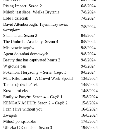
Rising Impact: Sezon 2
6/8/2024
Miłość jest ślepa: Wielka Brytania
7/8/2024
Lolo i dzieciak
7/8/2024
David Attenborough: Tajemniczy świat
7/8/2024
dźwięków
Shahmaran: Sezon 2
8/8/2024
The Umbrella Academy: Sezon 4
8/8/2024
Mistrzowie targów
9/8/2024
Agent do zadań domowych
9/8/2024
Beauty that has captivated hearts 2
9/8/2024
W głowie psa
9/8/2024
Pokémon: Horyzonty – Seria: Część 3
9/8/2024
Matt Rife: Lucid – A Crowd Work Special
13/8/2024
Taniec ojców i córek
14/8/2024
Koszmarni eks
14/8/2024
Emily w Paryżu: Sezon 4 – Część 1
15/8/2024
KENGAN ASHUR: Sezon 2 – Część 2
15/8/2024
I can’t live without you
16/8/2024
Związek
16/8/2024
Miłość po sąsiedzku
17/8/2024
Uliczka CoComelon: Sezon 3
19/8/2024