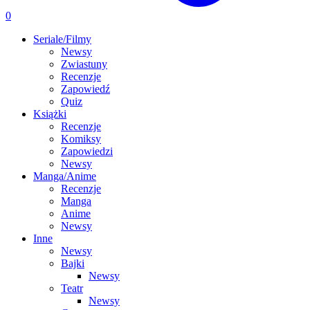
0
Seriale/Filmy
Newsy
Zwiastuny
Recenzje
Zapowiedź
Quiz
Książki
Recenzje
Komiksy
Zapowiedzi
Newsy
Manga/Anime
Recenzje
Manga
Anime
Newsy
Inne
Newsy
Bajki
Newsy
Teatr
Newsy