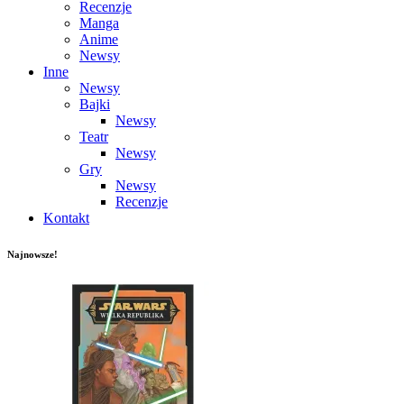
Recenzje
Manga
Anime
Newsy
Inne
Newsy
Bajki
Newsy
Teatr
Newsy
Gry
Newsy
Recenzje
Kontakt
Najnowsze!