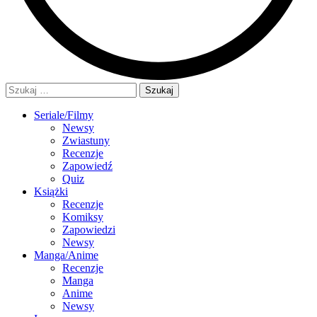
Szukaj:
Seriale/Filmy
Newsy
Zwiastuny
Recenzje
Zapowiedź
Quiz
Książki
Recenzje
Komiksy
Zapowiedzi
Newsy
Manga/Anime
Recenzje
Manga
Anime
Newsy