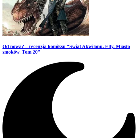
Od nowa? – recenzja komiksu “Świat Akwilonu. Elfy. Miasto
smoków. Tom 20”