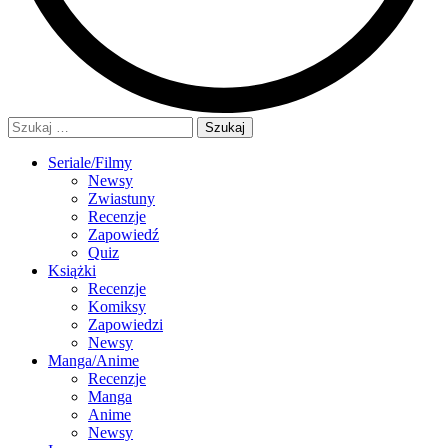
Szukaj:
Seriale/Filmy
Newsy
Zwiastuny
Recenzje
Zapowiedź
Quiz
Książki
Recenzje
Komiksy
Zapowiedzi
Newsy
Manga/Anime
Recenzje
Manga
Anime
Newsy