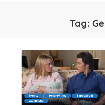
Tag:
Ge
Newsy
Seriale/Filmy
Zapowiedzi
Zwiastuny