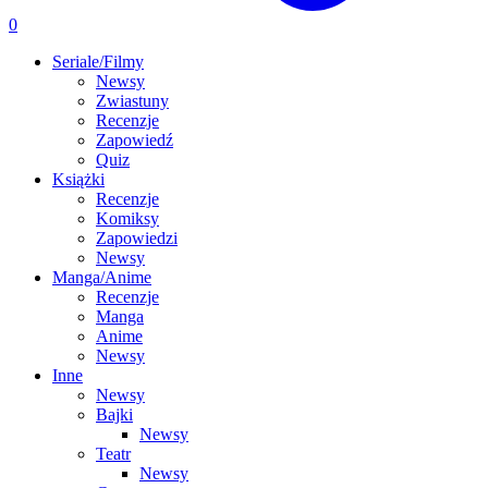
0
Seriale/Filmy
Newsy
Zwiastuny
Recenzje
Zapowiedź
Quiz
Książki
Recenzje
Komiksy
Zapowiedzi
Newsy
Manga/Anime
Recenzje
Manga
Anime
Newsy
Inne
Newsy
Bajki
Newsy
Teatr
Newsy