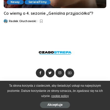
Newsy
Seriale/Filmy
Co wiemy o 4. sezonie „Genialna przyjaciółka”?
Radek Głuchowski
Posted
by
Ta strona korzysta z ciasteczek, aby świadczyć usługi na najwyższym
Dołącz do zespołu
Kontakt
Reklama
poziomie. Dalsze korzystanie ze strony oznacza, że zgadzasz się na ich
użycie.
cookie policy
© 2025 Czasostrefa by
Goobrand
Akceptuje