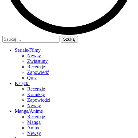
Szukaj:
Seriale/Filmy
Newsy
Zwiastuny
Recenzje
Zapowiedź
Quiz
Książki
Recenzje
Komiksy
Zapowiedzi
Newsy
Manga/Anime
Recenzje
Manga
Anime
Newsy