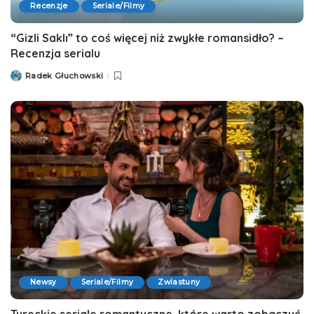
Recenzje
Seriale/Filmy
“Gizli Saklı” to coś więcej niż zwykłe romansidło? –
Recenzja serialu
Radek Głuchowski
Posted
by
Newsy
Seriale/Filmy
Zwiastuny
Tureckie seriale romantyczne, które warto zobaczyć