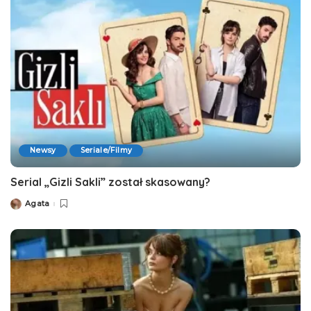
Newsy
Seriale/Filmy
Serial „Gizli Sakli” został skasowany?
Agata
Posted
by