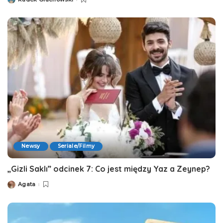
Posted
by
Newsy
Seriale/Filmy
„Gizli Saklı” odcinek 7: Co jest między Yaz a Zeynep?
Agata
Posted
by