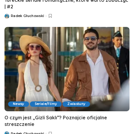
| #2
Radek Głuchowski
Posted
by
Newsy
Seriale/Filmy
Zwiastuny
O czym jest „Gizli Saklı”? Poznajcie oficjalne
streszczenie
Radek Głuchowski