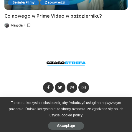
Seriale/Filmy
Zapowiedzi
Co nowego w Prime Video w październiku?
Magda
Posted
by
Ta strona korzysta z ciasteczek, aby świadczyć usługi na najwyższym
Dołącz do zespołu
Kontakt
Reklama
poziomie. Dalsze korzystanie ze strony oznacza, że zgadzasz się na ich
użycie.
cookie policy
© 2025 Czasostrefa by
Goobrand
Akceptuje