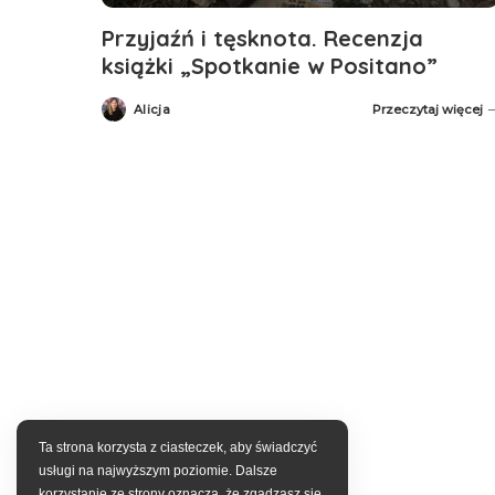
Przyjaźń i tęsknota. Recenzja
książki „Spotkanie w Positano”
Alicja
Przeczytaj więcej
Posted
by
Ta strona korzysta z ciasteczek, aby świadczyć
usługi na najwyższym poziomie. Dalsze
korzystanie ze strony oznacza, że zgadzasz się