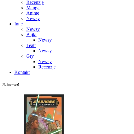
Recenzje
Manga
Anime
Newsy
Inne
Newsy
Bajki
Newsy
Teatr
Newsy
Gry
Newsy
Recenzje
Kontakt
Najnowsze!