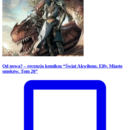
Od nowa? – recenzja komiksu “Świat Akwilonu. Elfy. Miasto
smoków. Tom 20”