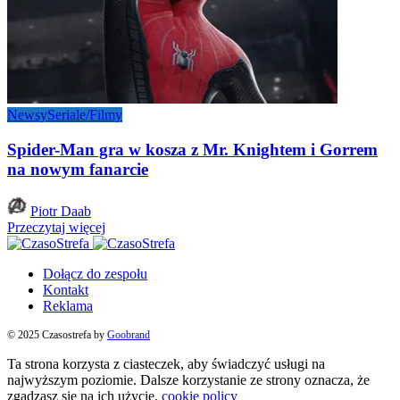
Newsy
Seriale/Filmy
Spider-Man gra w kosza z Mr. Knightem i Gorrem
na nowym fanarcie
Posted
Piotr Daab
by
Przeczytaj więcej
Dołącz do zespołu
Kontakt
Reklama
© 2025 Czasostrefa by
Goobrand
Ta strona korzysta z ciasteczek, aby świadczyć usługi na
najwyższym poziomie. Dalsze korzystanie ze strony oznacza, że
zgadzasz się na ich użycie.
cookie policy