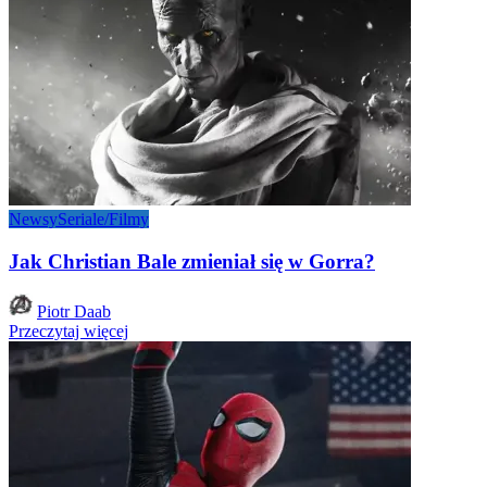
Newsy
Seriale/Filmy
Jak Christian Bale zmieniał się w Gorra?
Posted
Piotr Daab
by
Przeczytaj więcej