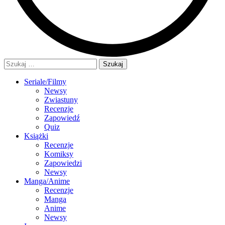
Szukaj:
Seriale/Filmy
Newsy
Zwiastuny
Recenzje
Zapowiedź
Quiz
Książki
Recenzje
Komiksy
Zapowiedzi
Newsy
Manga/Anime
Recenzje
Manga
Anime
Newsy