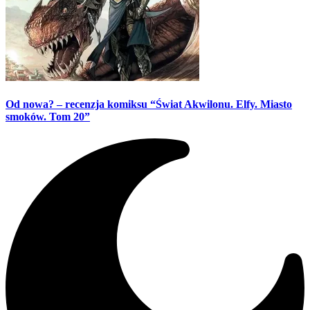
Od nowa? – recenzja komiksu “Świat Akwilonu. Elfy. Miasto
smoków. Tom 20”