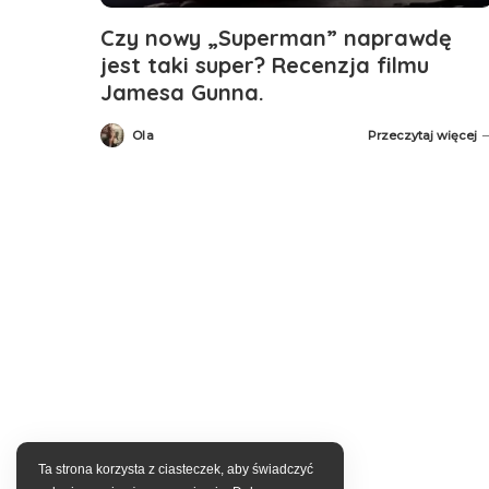
Czy nowy „Superman” naprawdę
jest taki super? Recenzja filmu
Jamesa Gunna.
Ola
Przeczytaj więcej
Posted
by
Ta strona korzysta z ciasteczek, aby świadczyć