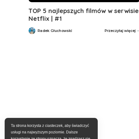
TOP 5 najlepszych filmów w serwisie
Netflix | #1
Radek Głuchowski
Przeczytaj więcej
Posted
by
Ta strona korzysta z ciasteczek, aby świadczyć
usługi na najwyższym poziomie. Dalsze
korzystanie ze strony oznacza, że zgadzasz się