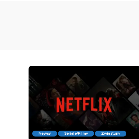
Newsy
Seriale/Filmy
Zwiastuny