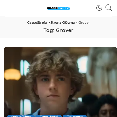
CzasoStrefa
>
Strona Główna
>
Grover
Tag:
Grover
Seriale/Filmy
Zapowiedzi
Zwiastuny