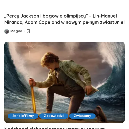
„Percy Jackson i bogowie olimpijscy” – Lin-Manuel
Miranda, Adam Copeland w nowym pełnym zwiastunie!
Magda
Posted
by
Seriale/Filmy
Zapowiedzi
Zwiastuny
Nadchodzi niebezpieczna wyprawa w nowym