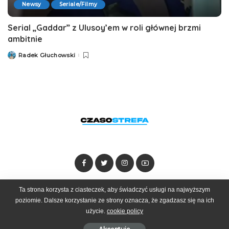
Newsy
Seriale/Filmy
Serial „Gaddar” z Ulusoy’em w roli głównej brzmi
ambitnie
Radek Głuchowski
Posted
by
Ta strona korzysta z ciasteczek, aby świadczyć usługi na najwyższym
Dołącz do zespołu
Kontakt
Reklama
poziomie. Dalsze korzystanie ze strony oznacza, że zgadzasz się na ich
użycie.
cookie policy
© 2025 Czasostrefa by
Goobrand